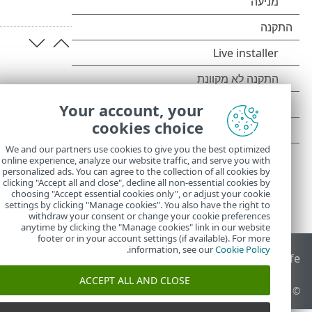
Your account, your
cookies choice
We and our partners use cookies to give you the best optimized
online experience, analyze our website traffic, and serve you with
personalized ads. You can agree to the collection of all cookies by
clicking "Accept all and close", decline all non-essential cookies by
choosing "Accept essential cookies only", or adjust your cookie
settings by clicking "Manage cookies". You also have the right to
withdraw your consent or change your cookie preferences
anytime by clicking the "Manage cookies" link in our website
footer or in your account settings (if available). For more
.
information, see our
Cookie Policy
End of Life
מאגר הידע של ESET
הפורום של ESET
 Status Portal
ACCEPT ALL AND CLOSE
© 1992 - 2026 ESET, spol. s r.o.‎ - כל הזכויות שמורות.