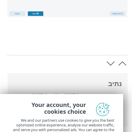
נתיב
העזרה המקוונת של ESET
>
ESET Small
Business Security
>
עבודה עם ESET Small
Your account, your
Business Security
>
הגדרות מתקדמות
>
cookies choice
ממשק משתמש
> אלמנטי ממשק משתמש
We and our partners use cookies to give you the best
optimized online experience, analyze our website traffic,
and serve you with personalized ads. You can agree to the