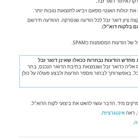
ו לאיתור דואר זבל.
 את יכולות האנטי-ספאם ויביאו לתוצאות טובות יותר.
ון סינון דואר הזבל של ESET Small Business Security מקצה ציון דואר זבל לכל הודעה שנסרקה. ההודעה תירשם
ם בלקוח דוא"ל
).
ל הודעות המסומנות כSPAM.
 מחדש הודעות נבחרות ככאלו שאינן דואר זבל
אליה כדואר זבל ושנמצאת בתיבת הדואר הנכנס, בחר
ל. באפשרותך לבחור מספר הודעות ולבצע פעולה על כולן
קים מיד. הדבר עשוי להאט את ביצועי לקוח הדוא"ל.
, ראה
אינטגרציות
.
ה
.