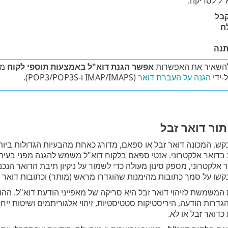
"ל לסריקה:
בל
ח
נה
השאיר את האפשרות
אפשר הגנת דוא"ל באמצעות תוספי לקוח
מא
-ידי
הגנה על העברת דואר
(IMAP/IMAPS ו-POP3/POP3S).
ור דואר זבל
דואר אלקטרוני. אנטי ספאם בלקוח דוא"ל משמש להגנה מפני בעיה 
לקטרוני, מספק סינון מעולה כדי לשמור על ניקיון תיבת הדואר הנכנס.
שו על סמך כתובות מהימנות שהוגדרו מראש (מותר) וכתובות דואר ז
המשמשת לזיהוי דואר זבל היא סריקה של מאפייני הודעת דוא"ל. ההו
(הגדרות הודעה, היריסטיקות סטטיסטיות, זיהוי אלגוריתמים ושיטות י
דואר זבל או לא.