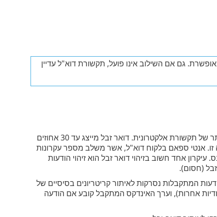
ופשרת. גם אם השילוב אינו פועל, תקשורת דוא"ל עדיין
דוא"ל שלא התבקש, המכונה דואר זבל או ספאם, מדורג כאחת מהבעיות הגדולות ביותר של תקשורת אלקטרונית. דואר זבל מייצג עד 30 אחוזים
זו. אנטי ספאם בלקוח דוא"ל, אשר משלב מספר עקרונות
 עיקרון אחד חשוב בזיהוי דואר זבל הוא זיהוי הודעות
בל (חסום).
דעות המתקבלות נסרקות לאיתור קריטריונים בסיסיים של
יחודיות אחרות), וערך האינדקס המתקבל קובע אם הודעה