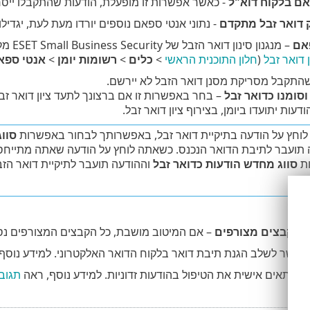
ם בלקוח דוא"ל
- כאשר אפשרות זו מופעלת, הודעות שהתקבלו ייסרק
דואר זבל מתקדם
- נתוני אנטי ספאם נוספים יורדו מעת לעת, יגדילו
פאם
– מנגנ
 דואר זבל
(
חלון התוכנית הראשי
>
כלים
>
רשומות יומן
>
אנטי ספא
שהתקבל מסריקת מסנן דואר הזבל לא יירשם.
וסומנו כדואר זבל
– בחר באפשרות זו אם ברצונך לתעד ציון דואר זבל ש
דעות יתועדו ביומן, בצירוף ציון דואר זבל.
וחץ על הודעה בתיקיית דואר זבל, באפשרותך לבחור באפשרות
סווג
 תועבר לתיבת הדואר הנכנס. כשאתה לוחץ על הודעה שאתה מתייחס 
ת
סווג מחדש הודעות כדואר זבל
וההודעה תועבר לתיקיית דואר הזב
.
ל בקבצים מצורפים
– אם המיטוב מושבת, כל הקבצים המצורפים נסר
אפשר לשלב הגנת תיבת דואר בלקוח הדואר האלקטרוני. למידע נוסף
להתאים אישית את הטיפול בהודעות זדוניות. למידע נוסף, ראה
תגוב