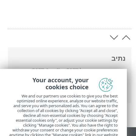
נתיב
העזרה המקוונת של ESET
>
ESET Small
Business Security
>
עבודה עם ESET Small
Your account, your
Business Security
>
הגדרות
>
הגנת אינטרנט
cookies choice
> הגנה מפני פישינג
We and our partners use cookies to give you the best
optimized online experience, analyze our website traffic,
and serve you with personalized ads. You can agree to the
collection of all cookies by clicking "Accept all and close",
decline all non-essential cookies by choosing "Accept
essential cookies only", or adjust your cookie settings by
clicking "Manage cookies". You also have the right to
withdraw your consent or change your cookie preferences
anytime by clicking the "Manage cookies" link in our website