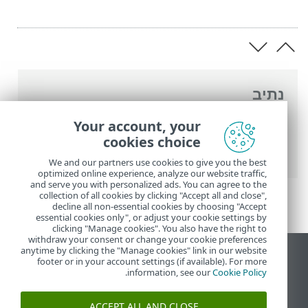
נתיב
העזרה המקוונת של ESET
>
ESET Small
Your account, your
Business Security
>
שאלות נפוצות
> כיצד
cookies choice
לאפשר תקשורת עבור יישום מסוים
We and our partners use cookies to give you the best
optimized online experience, analyze our website traffic,
and serve you with personalized ads. You can agree to the
collection of all cookies by clicking "Accept all and close",
decline all non-essential cookies by choosing "Accept
essential cookies only", or adjust your cookie settings by
clicking "Manage cookies". You also have the right to
withdraw your consent or change your cookie preferences
anytime by clicking the "Manage cookies" link in our website
הצג את האתר למחשב
footer or in your account settings (if available). For more
.
information, see our
Cookie Policy
End of Life
מאגר הידע של ESET
ACCEPT ALL AND CLOSE