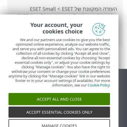
העזרה המקוונת של ESET
>
ESET Small
Business Security
>
עבודה עם ESET Small
Business Security
>
חשבון ESET HOME
>
Your account, your
התחבר אל ESET HOME
> הוספת מכשיר ב-
cookies choice
ESET HOME
We and our partners use cookies to give you the best
optimized online experience, analyze our website traffic,
and serve you with personalized ads. You can agree to the
collection of all cookies by clicking "Accept all and close",
decline all non-essential cookies by choosing "Accept
essential cookies only", or adjust your cookie settings by
clicking "Manage cookies". You also have the right to
withdraw your consent or change your cookie preferences
anytime by clicking the "Manage cookies" link in our website
הצג את האתר למחשב
footer or in your account settings (if available). For more
.
information, see our
Cookie Policy
End of Life
מאגר הידע של ESET
ACCEPT ALL AND CLOSE
הפורום של ESET
ESET Status Portal
ACCEPT ESSENTIAL COOKIES ONLY
תמיכה אזורית
MANAGE COOKIES