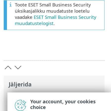
Toote ESET Small Business Security
üksikasjalikku muudatuste loetelu
vaadake
ESET Small Business Security
muudatustelogist
.
Jäljerida
ESET-i veebispikker
>
ESET Small Business
Security
>
ESET Small Business Security
>
Your account, your cookies
Uudised
choice