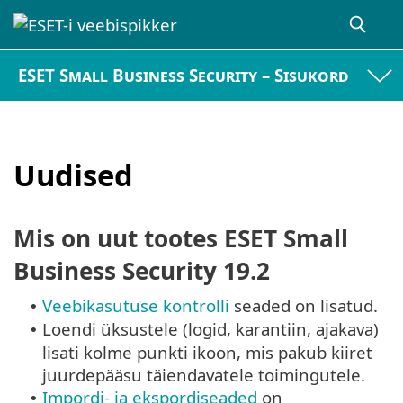
ESET Small Business Security – Sisukord
Uudised
Mis on uut tootes ESET Small
Business Security 19.2
Veebikasutuse kontrolli
seaded on lisatud.
•
Loendi üksustele (logid, karantiin, ajakava)
•
lisati kolme punkti ikoon, mis pakub kiiret
juurdepääsu täiendavatele toimingutele.
Impordi- ja ekspordiseaded
on
•