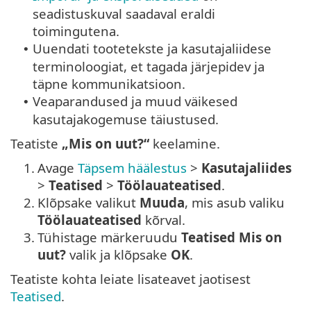
seadistuskuval saadaval eraldi
toimingutena.
Uuendati tootetekste ja kasutajaliidese
•
terminoloogiat, et tagada järjepidev ja
täpne kommunikatsioon.
Veaparandused ja muud väikesed
•
kasutajakogemuse täiustused.
Teatiste
„Mis on uut?“
keelamine.
1.
Avage
Täpsem häälestus
>
Kasutajaliides
>
Teatised
>
Töölauateatised
.
2.
Klõpsake valikut
Muuda
, mis asub valiku
Töölauateatised
kõrval.
3.
Tühistage märkeruudu
Teatised Mis on
uut?
valik ja klõpsake
OK
.
Teatiste kohta leiate lisateavet jaotisest
Teatised
.