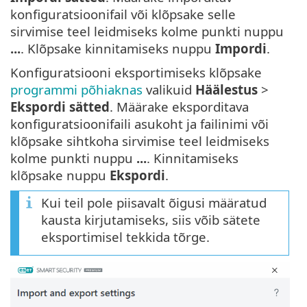
konfiguratsioonifail või klõpsake selle
sirvimise teel leidmiseks kolme punkti nuppu
...
. Klõpsake kinnitamiseks nuppu
Impordi
.
Konfiguratsiooni eksportimiseks klõpsake
programmi põhiaknas
valikuid
Häälestus
>
Ekspordi sätted
. Määrake eksporditava
konfiguratsioonifaili asukoht ja failinimi või
klõpsake sihtkoha sirvimise teel leidmiseks
kolme punkti nuppu
...
. Kinnitamiseks
klõpsake nuppu
Ekspordi
.
Kui teil pole piisavalt õigusi määratud
kausta kirjutamiseks, siis võib sätete
eksportimisel tekkida tõrge.