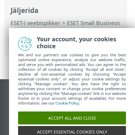
Jäljerida
ESET-i veebispikker
>
ESET Small Business
Security
>
Töötamine programmiga ESET
Small Business Security
>
Häälestus
>
Your account, your cookies
Sätete importimine ja eksportimine
choice
We and our partners use cookies to give you the best
optimized online experience, analyze our website traffic,
and serve you with personalized ads. You can agree to the
collection of all cookies by clicking "Accept all and close",
decline all non-essential cookies by choosing "Accept
essential cookies only", or adjust your cookie settings by
clicking "Manage cookies". You also have the right to
withdraw your consent or change your cookie preferences
Vaata tavaarvutile mõeldud veebilehte
anytime by clicking the "Manage cookies" link in our website
footer or in your account settings (if available). For more
End of Life
information, see our
Cookie Policy
.
ESET-i teabebaas
ESET-i foorum
ACCEPT ALL AND CLOSE
ESET Status Portal
Piirkondlik tugi
ACCEPT ESSENTIAL COOKIES ONLY