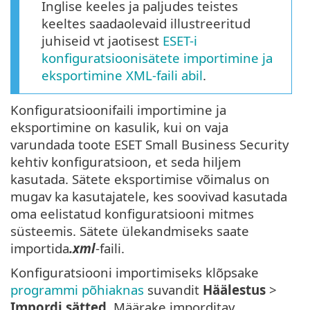
Inglise keeles ja paljudes teistes
keeltes saadaolevaid illustreeritud
juhiseid vt jaotisest
ESET-i
konfiguratsioonisätete importimine ja
eksportimine XML-faili abil
.
Konfiguratsioonifaili importimine ja
eksportimine on kasulik, kui on vaja
varundada toote ESET Small Business Security
kehtiv konfiguratsioon, et seda hiljem
kasutada. Sätete eksportimise võimalus on
mugav ka kasutajatele, kes soovivad kasutada
oma eelistatud konfiguratsiooni mitmes
süsteemis. Sätete ülekandmiseks saate
importida
.xml
-faili.
Konfiguratsiooni importimiseks klõpsake
programmi põhiaknas
suvandit
Häälestus
>
Impordi sätted
. Määrake imporditav