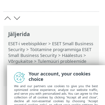
Jäljerida
ESET-i veebispikker
>
ESET Small Business
Security
>
Töötamine programmiga ESET
Small Business Security
>
Häälestus
>
Võrgukaitse
>
Tulemüüri probleemide
lahendamine
>
Logimine ja reeglite või
erandite loomine logi alusel
> Reegli
Your account, your cookies
loomine logi alusel
choice
We and our partners use cookies to give you the best
optimized online experience, analyze our website traffic,
and serve you with personalized ads. You can agree to the
collection of all cookies by clicking "Accept all and close",
decline all non-essential cookies by choosing "Accept
essential cookies only", or adjust your cookie settings by