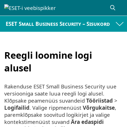
ESET Small Business Security – Sisukord
Reegli loomine logi
alusel
Rakenduse ESET Small Business Security uue
versiooniga saate luua reegli logi alusel.
Klõpsake peamenüüs suvandeid
Tööriistad
>
Logifailid
. Valige rippmenüüst
Võrgukaitse
,
paremklõpsake soovitud logikirjet ja valige
kontekstimenüüst suvand
Ära edaspidi