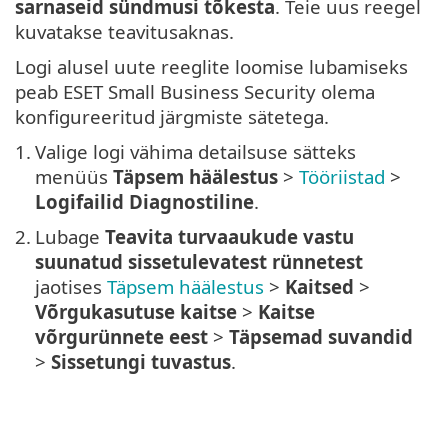
sarnaseid sündmusi tõkesta
. Teie uus reegel
kuvatakse teavitusaknas.
Logi alusel uute reeglite loomise lubamiseks
peab ESET Small Business Security olema
konfigureeritud järgmiste sätetega.
1.
Valige logi vähima detailsuse sätteks
menüüs
Täpsem häälestus
>
Tööriistad
>
Logifailid
Diagnostiline
.
2.
Lubage
Teavita turvaaukude vastu
suunatud sissetulevatest rünnetest
jaotises
Täpsem häälestus
>
Kaitsed
>
Võrgukasutuse kaitse
>
Kaitse
võrgurünnete eest
>
Täpsemad suvandid
>
Sissetungi tuvastus
.