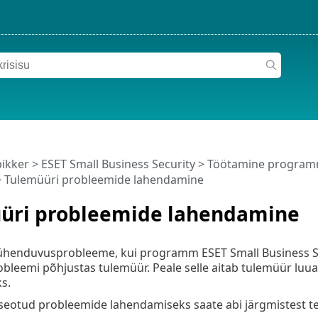
pikker
>
ESET Small Business Security
>
Töötamine programm
 Tulemüüri probleemide lahendamine
üri probleemide lahendamine
b ühenduvusprobleeme, kui programm ESET Small Business Se
obleemi põhjustas tulemüür. Peale selle aitab tulemüür lu
s.
seotud probleemide lahendamiseks saate abi järgmistest t