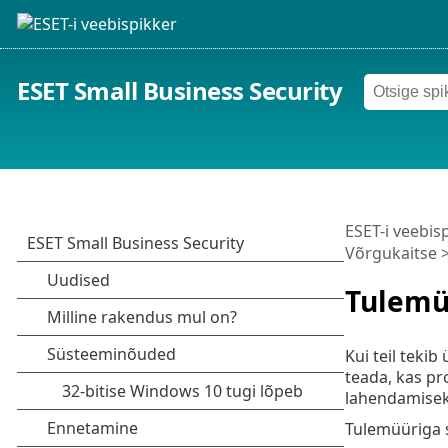
ESET Small Business Security
ESET-i veebis
Võrgukaitse
>
Tulemü
Kui teil teki
teada, kas pr
lahendamisek
Tulemüüriga 