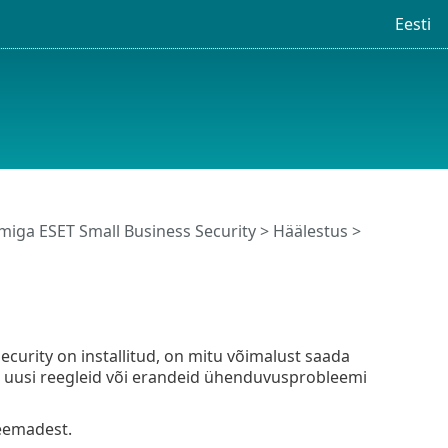
Eesti
iga ESET Small Business Security
>
Häälestus
>
curity on installitud, on mitu võimalust saada
ua uusi reegleid või erandeid ühenduvusprobleemi
eemadest.