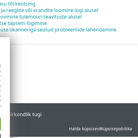
su tõrkeotsing
ja reeglite või erandite loomine logi alusel
loomine tulemüüri teavituste alusel
tse täpsem logimine
kluse skanneriga seotud probleemide lahendamine
d
h
y
y
e
o
s
e
e
tal
Piirkondlik tugi
Halda küpsiseid
Küpsisepoliitika