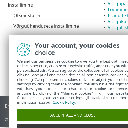
Võrgupää
•
Logimine 
•
Erandite 
•
Võrgukai
•
Võrgulii
•
Your account, your cookies
choice
We and our partners use cookies to give you the best optimize
online experience, analyze our website traffic, and serve you wit
personalized ads. You can agree to the collection of all cookies b
clicking "Accept all and close", decline all non-essential cookies b
choosing "Accept essential cookies only", or adjust your cooki
settings by clicking "Manage cookies". You also have the right t
withdraw your consent or change your cookie preference
anytime by clicking the "Manage cookies" link in our websit
footer or in your account settings (if available). For mor
information, see our
Cookie Policy
.
End of Life
ESET-i teabebaas
ESET-i foorum
ESET Status Por
ACCEPT ALL AND CLOSE
© 1992 - 2026 ESET, spol. s r.o. – kõik õigused on kaitstud.