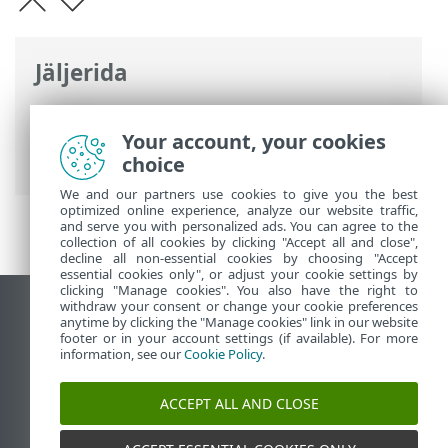
Jäljerida
ESET-i veebispikker
>
ESET Small Business
Security
>
Installimine
> Uuemaks
Your account, your cookies
versiooniks täiendamine
choice
We and our partners use cookies to give you the best
optimized online experience, analyze our website traffic,
and serve you with personalized ads. You can agree to the
collection of all cookies by clicking "Accept all and close",
decline all non-essential cookies by choosing "Accept
essential cookies only", or adjust your cookie settings by
clicking "Manage cookies". You also have the right to
withdraw your consent or change your cookie preferences
Vaata tavaarvutile mõeldud veebilehte
anytime by clicking the "Manage cookies" link in our website
footer or in your account settings (if available). For more
End of Life
information, see our
Cookie Policy
.
ESET-i teabebaas
ESET-i foorum
ACCEPT ALL AND CLOSE
ESET Status Portal
Piirkondlik tugi