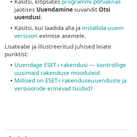
Käsitsi, klõpsates
programmi põhiaknas
•
jaotises
Uuendamine
suvandit
Otsi
uuendusi
.
Käsitsi, kui laadida alla ja
installida uuem
•
versioon
eelmise asemele.
Lisateabe ja illustreeritud juhised leiate
punktist:
Uuendage ESET-i rakendusi — kontrollige
•
uusimaid rakenduse mooduleid
Millised on ESET-i rakenduseuuenduste ja
•
versioonide erinevad tüübid?