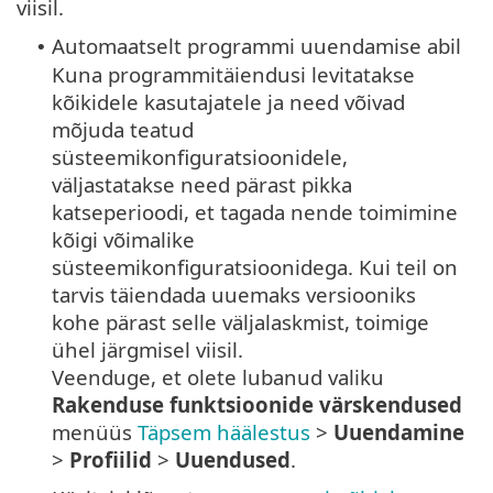
viisil.
Automaatselt programmi uuendamise abil
•
Kuna programmitäiendusi levitatakse
kõikidele kasutajatele ja need võivad
mõjuda teatud
süsteemikonfiguratsioonidele,
väljastatakse need pärast pikka
katseperioodi, et tagada nende toimimine
kõigi võimalike
süsteemikonfiguratsioonidega. Kui teil on
tarvis täiendada uuemaks versiooniks
kohe pärast selle väljalaskmist, toimige
ühel järgmisel viisil.
Veenduge, et olete lubanud valiku
Rakenduse funktsioonide värskendused
menüüs
Täpsem häälestus
>
Uuendamine
>
Profiilid
>
Uuendused
.