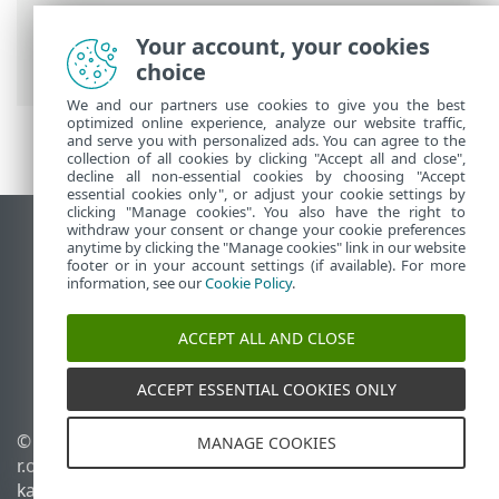
Turbetööriistad
>
Anti-Theft
>
Dialoogiaknad – Anti-Theft > Uue seadme
Your account, your cookies
lisamine ebaõnnestus
choice
We and our partners use cookies to give you the best
optimized online experience, analyze our website traffic,
and serve you with personalized ads. You can agree to the
collection of all cookies by clicking "Accept all and close",
decline all non-essential cookies by choosing "Accept
essential cookies only", or adjust your cookie settings by
clicking "Manage cookies". You also have the right to
withdraw your consent or change your cookie preferences
Vaata tavaarvutile mõeldud veebilehte
anytime by clicking the "Manage cookies" link in our website
footer or in your account settings (if available). For more
End of Life
information, see our
Cookie Policy
.
ESET-i teabebaas
ESET-i foorum
ACCEPT ALL AND CLOSE
ESET Status Portal
Piirkondlik tugi
ACCEPT ESSENTIAL COOKIES ONLY
© 1992 - 2026 ESET, spol. s
Halda küpsiseid
MANAGE COOKIES
r.o. – kõik õigused on
Küpsisepoliitika
kaitstud.