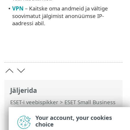
VPN
– Kaitske oma andmeid ja vältige
•
soovimatut jälgimist anonüümse IP-
aadressi abil.
Jäljerida
ESET-i veebispikker
>
ESET Small Business
Security
>
Töötamine programmiga ESET
Small Business Security
>
Häälestus
>
Your account, your cookies
Turbetööriistad
choice