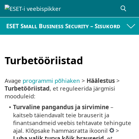
ESET Small Business Security – Sisukord
Turbetööriistad
Avage
programmi põhiaken
>
Häälestus
>
Turbetööriistad
, et reguleerida järgmisi
mooduleid:
Turvaline pangandus ja sirvimine
–
•
kaitseb täiendavalt teie brauserit ja
finantsandmeid veebis tehtavate tehingute
ajal. Klõpsake hammasratta ikoonil
>
Luba valik turva kõik brauserid
, et