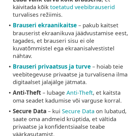
käivitada kõik
toetatud veebibrauserid
turvalises režiimis.
Brauseri ekraanikaitse
– pakub kaitset
•
brauserist ekraanikuva jäädvustamise eest,
tagades, et brauseri sisu ei ole
kuvatõmmistel ega ekraanisalvestistel
nähtav.
Brauseri privaatsus ja turve
– hoiab teie
•
veebitegevuse privaatse ja turvalisena ilma
digitaalset jalajälge jätmata.
Anti-Theft
– lubage
Anti-Theft
, et kaitsta
•
oma seadet kadumise või varguse korral.
Secure Data
– kui
Secure Data
on lubatud,
•
saate oma andmeid krüptida, et vältida
privaatse ja konfidentsiaalse teabe
väärkasutamist.