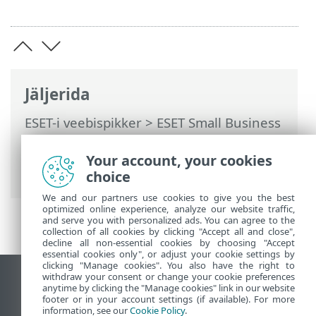
Jäljerida
ESET-i veebispikker
>
ESET Small Business
Security
>
Töötamine programmiga ESET
Small Business Security
>
Häälestus
>
Your account, your cookies
Turbetööriistad
> Secure Data
choice
We and our partners use cookies to give you the best
optimized online experience, analyze our website traffic,
and serve you with personalized ads. You can agree to the
collection of all cookies by clicking "Accept all and close",
decline all non-essential cookies by choosing "Accept
essential cookies only", or adjust your cookie settings by
clicking "Manage cookies". You also have the right to
withdraw your consent or change your cookie preferences
Vaata tavaarvutile mõeldud veebilehte
anytime by clicking the "Manage cookies" link in our website
footer or in your account settings (if available). For more
End of Life
information, see our
Cookie Policy
.