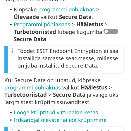
Klõpsake
programmi põhiaknas
>
•
Ülevaade
valikut
Secure Data
.
Programmi põhiaknas
>
Häälestus
>
•
Turbetööriistad
lubage liugurriba
Secure Data
.
Toodet ESET Endpoint Encryption ei saa
installida samasse seadmesse, millesse
on juba installitud Secure Data.
Kui Secure Data on lubatud, klõpsake
programmi põhiaknas
valikut
Häälestus
>
Turbetööriistad
>
Secure Data
ja valige üks
järgmistest krüptimissuvanditest.
Looge krüptitud virtuaalne ketas
•
Irdkandjal olevate failide krüptimine
•