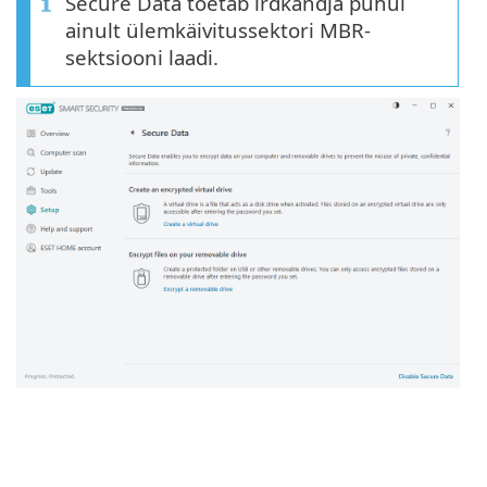
Secure Data toetab irdkandja puhul
ainult ülemkäivitussektori MBR-
sektsiooni laadi.