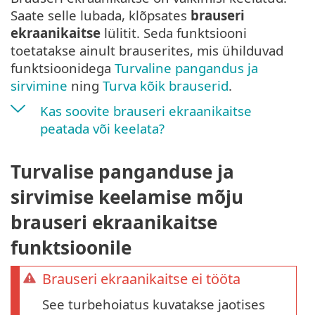
Saate selle lubada, klõpsates
brauseri
ekraanikaitse
lülitit. Seda funktsiooni
toetatakse ainult brauserites, mis ühilduvad
funktsioonidega
Turvaline pangandus ja
sirvimine
ning
Turva kõik brauserid
.
Kas soovite brauseri ekraanikaitse
peatada või keelata?
Turvalise panganduse ja
sirvimise keelamise mõju
brauseri ekraanikaitse
funktsioonile
Brauseri ekraanikaitse ei tööta
See turbehoiatus kuvatakse jaotises