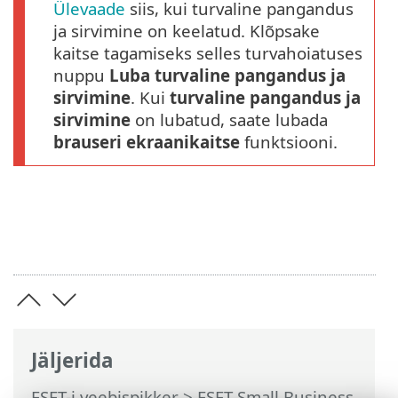
Ülevaade
siis, kui turvaline pangandus
ja sirvimine on keelatud. Klõpsake
kaitse tagamiseks selles turvahoiatuses
nuppu
Luba turvaline pangandus ja
sirvimine
. Kui
turvaline pangandus ja
sirvimine
on lubatud, saate lubada
brauseri ekraanikaitse
funktsiooni.
Jäljerida
ESET-i veebispikker
>
ESET Small Business