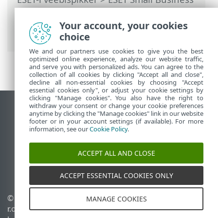
Security
>
Töötamine programmiga ESET
Small Business Security
>
Häälestus
>
Your account, your cookies
Turbetööriistad
> Brauseri ekraanikaitse
choice
We and our partners use cookies to give you the best
optimized online experience, analyze our website traffic,
and serve you with personalized ads. You can agree to the
collection of all cookies by clicking "Accept all and close",
decline all non-essential cookies by choosing "Accept
essential cookies only", or adjust your cookie settings by
clicking "Manage cookies". You also have the right to
withdraw your consent or change your cookie preferences
Vaata tavaarvutile mõeldud veebilehte
anytime by clicking the "Manage cookies" link in our website
footer or in your account settings (if available). For more
End of Life
information, see our
Cookie Policy
.
ESET-i teabebaas
ESET-i foorum
ACCEPT ALL AND CLOSE
ESET Status Portal
Piirkondlik tugi
ACCEPT ESSENTIAL COOKIES ONLY
© 1992 - 2026 ESET, spol. s
Halda küpsiseid
MANAGE COOKIES
r.o. – kõik õigused on
Küpsisepoliitika