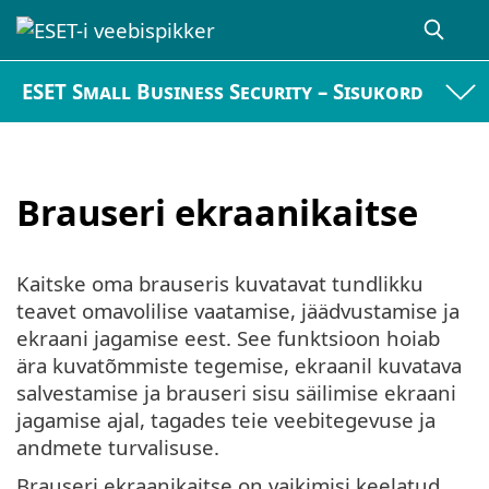
ESET Small Business Security – Sisukord
Brauseri ekraanikaitse
Kaitske oma brauseris kuvatavat tundlikku
teavet omavolilise vaatamise, jäädvustamise ja
ekraani jagamise eest. See funktsioon hoiab
ära kuvatõmmiste tegemise, ekraanil kuvatava
salvestamise ja brauseri sisu säilimise ekraani
jagamise ajal, tagades teie veebitegevuse ja
andmete turvalisuse.
Brauseri ekraanikaitse on vaikimisi keelatud.