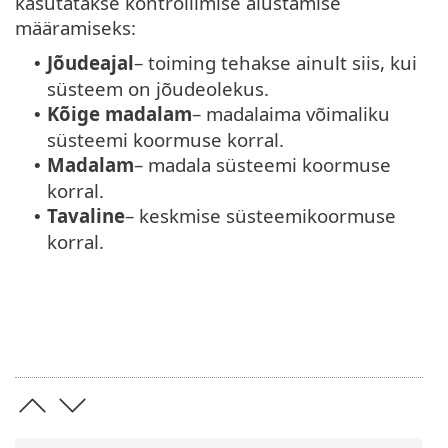
kasutatakse kontrollimise alustamise
määramiseks:
Jõudeajal
– toiming tehakse ainult siis, kui
•
süsteem on jõudeolekus.
Kõige madalam
– madalaima võimaliku
•
süsteemi koormuse korral.
Madalam
– madala süsteemi koormuse
•
korral.
Tavaline
– keskmise süsteemikoormuse
•
korral.