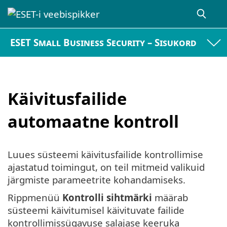
ESET Small Business Security – Sisukord
Käivitusfailide
automaatne kontroll
Luues süsteemi käivitusfailide kontrollimise
ajastatud toimingut, on teil mitmeid valikuid
järgmiste parameetrite kohandamiseks.
Rippmenüü
Kontrolli sihtmärki
määrab
süsteemi käivitumisel käivituvate failide
kontrollimissügavuse salajase keeruka