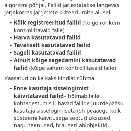
algoritmi põhjal. Failid järjestatakse langevas
järjekorras järgmiste kriteeriumite alusel.
Kõik registreeritud failid
(kõige rohkem
•
kontrollitavaid faile)
Harva kasutatavad failid
•
Tavaliselt kasutatavad failid
•
Sageli kasutatavad failid
•
Ainult kõige sagedamini kasutatavad
•
failid
(kõige vähem kontrollitavaid faile)
Kaasatud on ka kaks kindlat rühma.
Enne kasutaja sisselogimist
•
käivitatavad failid
– hõlmab faile
kohtadest, mis lubavad failide juurdepääsu
kasutaja sisselogimiseta (sh peaaegu kõik
süsteemi käivitusega seotud üksused,
nagu teenused, brauseri abiobjektid,