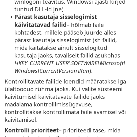
winlogoni teavitus, Windowsi ajasti kirjed,
tuntud DLL-id jne).
Pärast kasutaja sisselogimist
•
käivitatavad failid
– hõlmab faile
kohtadest, millele pääseb juurde alles
pärast kasutaja sisselogimist (sh failid,
mida käitatakse ainult sisselogitud
kasutaja jaoks, tavaliselt failid asukohas
HKEY_CURRENT_USER\SOFTWARE\Microsoft\
Windows\CurrentVersion\Run
).
Kontrollitavate failide loendid määratakse iga
ülaltoodud rühma jaoks. Kui valite süsteemi
käivitumisel käivitatavate failide jaoks
madalama kontrollimissügavuse,
kontrollitakse kontrollimata faile avamisel või
käivitamisel.
Kontrolli prioriteet
– prioriteedi tase, mida