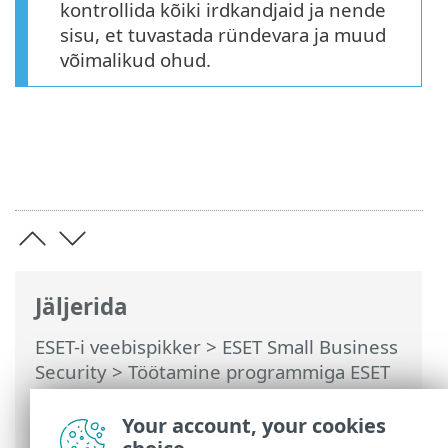
kontrollida kõiki irdkandjaid ja nende
sisu, et tuvastada ründevara ja muud
võimalikud ohud.
Jäljerida
ESET-i veebispikker
>
ESET Small Business
Security
>
Töötamine programmiga ESET
Small Business Security
>
Täpsem
häälestus
>
Kontrollid
>
Your account, your cookies
Ründevarakontrollid
> Irdkandjad