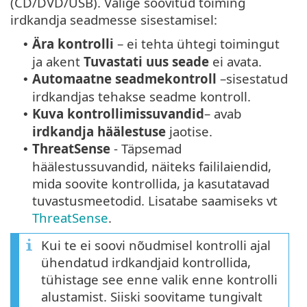
(CD/DVD/USB). Valige soovitud toiming
irdkandja seadmesse sisestamisel:
Ära kontrolli
– ei tehta ühtegi toimingut
•
ja akent
Tuvastati uus seade
ei avata.
Automaatne seadmekontroll
–sisestatud
•
irdkandjas tehakse seadme kontroll.
Kuva kontrollimissuvandid
– avab
•
irdkandja häälestuse
jaotise.
ThreatSense
- Täpsemad
•
häälestussuvandid, näiteks faililaiendid,
mida soovite kontrollida, ja kasutatavad
tuvastusmeetodid. Lisatabe saamiseks vt
ThreatSense
.
Kui te ei soovi nõudmisel kontrolli ajal
ühendatud irdkandjaid kontrollida,
tühistage see enne valik enne kontrolli
alustamist. Siiski soovitame tungivalt