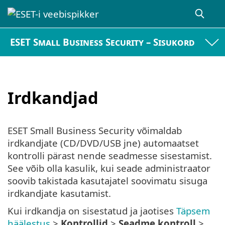
ESET Small Business Security – Sisukord
Irdkandjad
ESET Small Business Security võimaldab
irdkandjate (CD/DVD/USB jne) automaatset
kontrolli pärast nende seadmesse sisestamist.
See võib olla kasulik, kui seade administraator
soovib takistada kasutajatel soovimatu sisuga
irdkandjate kasutamist.
Kui irdkandja on sisestatud ja jaotises
Täpsem
häälestus
>
Kontrollid
>
Seadme kontroll
>