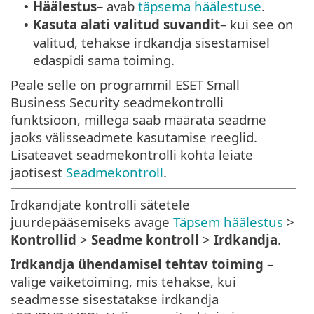
Häälestus
– avab
täpsema häälestuse
.
•
Kasuta alati valitud suvandit
– kui see on
•
valitud, tehakse irdkandja sisestamisel
edaspidi sama toiming.
Peale selle on programmil ESET Small
Business Security seadmekontrolli
funktsioon, millega saab määrata seadme
jaoks välisseadmete kasutamise reeglid.
Lisateavet seadmekontrolli kohta leiate
jaotisest
Seadmekontroll
.
Irdkandjate kontrolli sätetele
juurdepääsemiseks avage
Täpsem häälestus
>
Kontrollid
>
Seadme kontroll
>
Irdkandja
.
Irdkandja ühendamisel tehtav toiming
–
valige vaiketoiming, mis tehakse, kui
seadmesse sisestatakse irdkandja