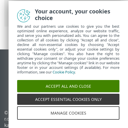
häälestus
> Täpsema häälestuse sätete
tagasivõtmine > Kõigi praeguse jaotise
Your account, your cookies
sätete ennistamine
choice
We and our partners use cookies to give you the best
optimized online experience, analyze our website traffic,
and serve you with personalized ads. You can agree to the
collection of all cookies by clicking "Accept all and close",
decline all non-essential cookies by choosing "Accept
essential cookies only", or adjust your cookie settings by
clicking "Manage cookies". You also have the right to
withdraw your consent or change your cookie preferences
Vaata tavaarvutile mõeldud veebilehte
anytime by clicking the "Manage cookies" link in our website
footer or in your account settings (if available). For more
End of Life
information, see our
Cookie Policy
.
ESET-i teabebaas
ESET-i foorum
ACCEPT ALL AND CLOSE
ESET Status Portal
Piirkondlik tugi
ACCEPT ESSENTIAL COOKIES ONLY
© 1992 - 2026 ESET, spol. s
Halda küpsiseid
MANAGE COOKIES
r.o. – kõik õigused on
Küpsisepoliitika
kaitstud.