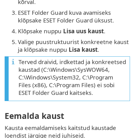
kõrval.
3.
ESET Folder Guard kuva avamiseks
klõpsake ESET Folder Guard üksust.
4.
Klõpsake nuppu
Lisa uus kaust
.
5.
Valige puustruktuurist konkreetne kaust
ja klõpsake nuppu
Lisa kaust
.
Terved draivid, irdkettad ja konkreetsed
kaustad (C:\Windows\SysWOW64,
C:\Windows\System32, C:\Program
Files (x86), C:\Program Files) ei sobi
ESET Folder Guard kaitseks.
Eemalda kaust
Kausta eemaldamiseks kaitstud kaustade
loendist järgige neid juhiseid.