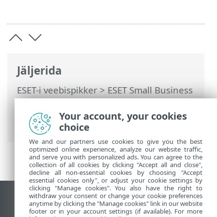
Jäljerida
ESET-i veebispikker
>
ESET Small Business
Security
>
Töötamine programmiga ESET
Small Business Security
>
Häälestus
>
Your account, your cookies
Seadmekaitse
> ESET Folder Guard
choice
We and our partners use cookies to give you the best
optimized online experience, analyze our website traffic,
and serve you with personalized ads. You can agree to the
collection of all cookies by clicking "Accept all and close",
decline all non-essential cookies by choosing "Accept
essential cookies only", or adjust your cookie settings by
clicking "Manage cookies". You also have the right to
withdraw your consent or change your cookie preferences
Vaata tavaarvutile mõeldud veebilehte
anytime by clicking the "Manage cookies" link in our website
footer or in your account settings (if available). For more
End of Life