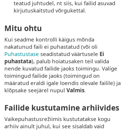
teatud juhtudel, nt siis, kui failid asuvad
kirjutuskaitstud võrgukettal.
Mitu ohtu
Kui seadme kontrolli käigus mõnda
nakatunud faili ei puhastatud (või oli
Puhastustase
seadistatud väärtusele
Ei
puhastata
), palub hoiatusaken teil valida
nende kuvatud failide jaoks toimingu. Valige
toimingud failide jaoks (toimingud on
määratud eraldi igale loendis olevale failile) ja
klõpsake seejärel nupul
Valmis
.
Failide kustutamine arhiivides
Vaikepuhastusrežiimis kustutatakse kogu
arhiiv ainult juhul, kui see sisaldab vaid