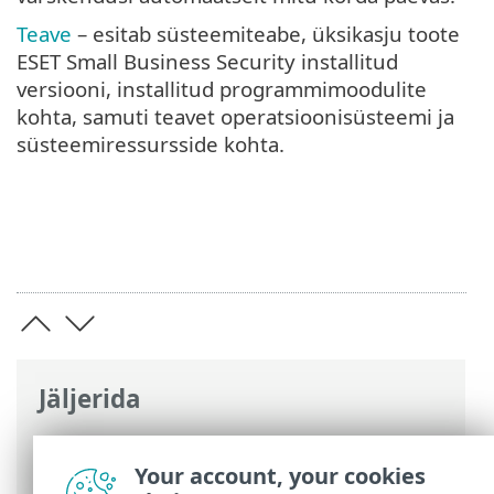
Teave
– esitab süsteemiteabe, üksikasju toote
ESET Small Business Security installitud
versiooni, installitud programmimoodulite
kohta, samuti teavet operatsioonisüsteemi ja
süsteemiressursside kohta.
Jäljerida
ESET-i veebispikker
>
ESET Small Business
Security
>
Alustamine
> Süsteemisalve
Your account, your cookies