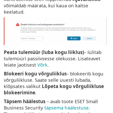
võimaldab määrata, kui kaua on kaitse
keelatud.
Peata tulemüür (luba kogu liiklus)
– lülitab
tulemüüri passiivsesse olekusse. Lisateavet
leiate jaotisest
Võrk
.
Blokeeri kogu võrguliiklus
– blokeerib kogu
võrguliikluse. Saate selle uuesti lubada,
klõpsates valikut
Lõpeta kogu võrguliikluse
blokeerimine
.
Täpsem häälestus
– avab toote ESET Small
Business Security
täpsema häälestuse
.