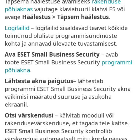
Täpsema häälestuse avamiseks
rakenduse
põhiaknas
vajutage klaviatuuril klahvi F5 või
avage
Häälestus >
Täpsem häälestus
.
Logifailid
– logifailid sisaldavad teavet kõikide
toimunud oluliste programmisündmuste
kohta ja annavad ülevaate tuvastamisest.
Ava ESET Small Business Security
– avab
toote ESET Small Business Security
programmi
põhiakna
.
Lähtesta akna paigutus
– lähtestab
programmi ESET Small Business Security akna
vaikimisi määratud suuruse ja asukoha
ekraanil.
Otsi värskendusi
– käivitab mooduli või
rakendusevärskenduse, et tagada teie kaitse.
ESET Small Business Security kontrollib
värskendusi automaatselt mitu korda päevas.