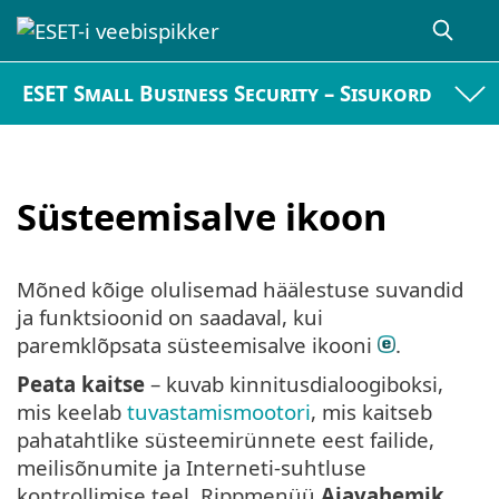
ESET Small Business Security – Sisukord
Süsteemisalve ikoon
Mõned kõige olulisemad häälestuse suvandid
ja funktsioonid on saadaval, kui
paremklõpsata süsteemisalve ikooni
.
Peata kaitse
– kuvab kinnitusdialoogiboksi,
mis keelab
tuvastamismootori
, mis kaitseb
pahatahtlike süsteemirünnete eest failide,
meilisõnumite ja Interneti-suhtluse
kontrollimise teel. Rippmenüü
Ajavahemik