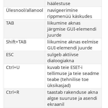
häälestuse
Ülesnool/allanool
navigeerimine
rippmenüü käskudes
TAB
liikumine aknas
järgmise GUI-elemendi
juurde
Shift+TAB
liikumine aknas eelmise
GUI-elemendi juurde
ESC
sulgeb aktiivse
dialoogiakna
Ctrl+U
kuvab teie ESET-i
tellimuse ja teie seadme
teabe (tehnilise toe
üksikasjad)
Ctrl+R
taastab rakenduse akna
algse suuruse ja asendi
ekraanil