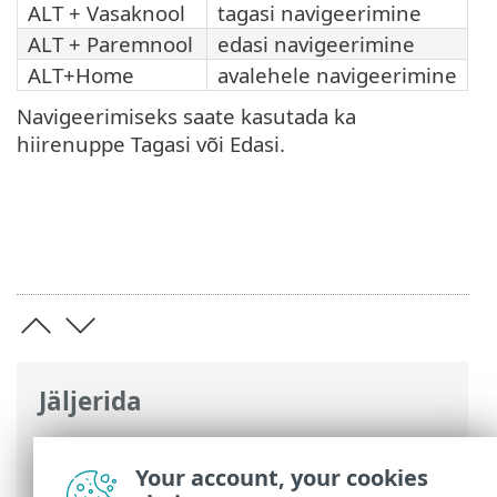
ALT + Vasaknool
tagasi navigeerimine
ALT + Paremnool
edasi navigeerimine
ALT+Home
avalehele navigeerimine
Navigeerimiseks saate kasutada ka
hiirenuppe Tagasi või Edasi.
Jäljerida
ESET-i veebispikker
>
ESET Small Business
Security
>
Alustamine
> Klaviatuuri
Your account, your cookies