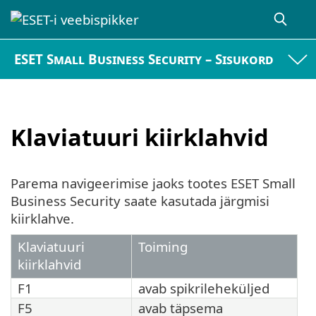
ESET Small Business Security – Sisukord
Klaviatuuri kiirklahvid
Parema navigeerimise jaoks tootes ESET Small
Business Security saate kasutada järgmisi
kiirklahve.
Klaviatuuri
Toiming
kiirklahvid
F1
avab spikrileheküljed
F5
avab täpsema