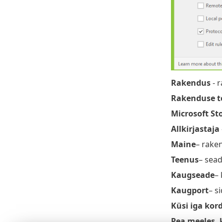
Rakendus
- 
Rakenduse t
Microsoft St
Allkirjastaja
Maine
– rake
Teenus
– sea
Kaugseade
–
Kaugport
– s
Küsi iga kor
Pea meeles, 