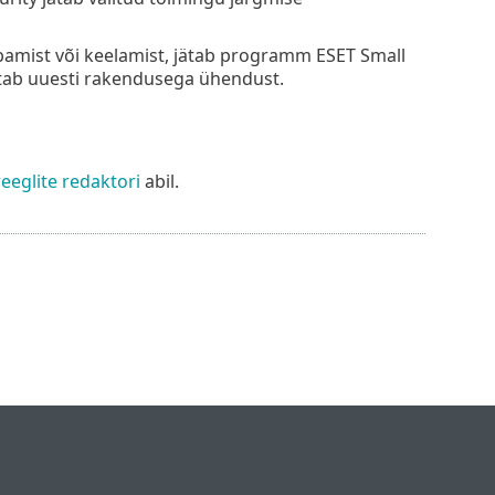
lubamist või keelamist, jätab programm ESET Small
õtab uuesti rakendusega ühendust.
eeglite redaktori
abil.