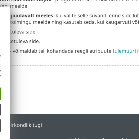
seni meelde.
a pea jäädavalt meeles
–kui valite selle suvandi enne side 
rity toimingu meelde ning kasutab seda, kui kaugarvuti v
sissetuleva side.
d
h
 sissetuleva side.
y
glit
- võimaldab teil kohandada reegli atribuute
tulemüüri r
y
e
o
s
e
e
tal
Piirkondlik tugi