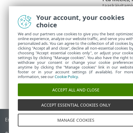
taaskäivitami
Loo reegel j
Your account, your cookies
Business Secu
choice
Luba
– lubab 
We and our partners use cookies to give you the best optimize
online experience, analyze our website traffic, and serve you wit
Keela
– keelab
personalized ads. You can agree to the collection of all cookies b
Redigeeri ree
clicking "Accept all and close", decline all non-essential cookies b
choosing "Accept essential cookies only", or adjust your cooki
settings by clicking "Manage cookies". You also have the right t
withdraw your consent or change your cookie preference
anytime by clicking the "Manage cookies" link in our websit
footer or in your account settings (if available). For mor
information, see our
Cookie Policy
.
ACCEPT ALL AND CLOSE
ACCEPT ESSENTIAL COOKIES ONLY
End of Life
ESET-i teabebaas
ESET-i foorum
ESET Status Por
MANAGE COOKIES