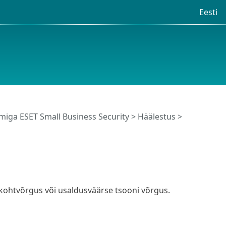
Eesti
iga ESET Small Business Security
>
Häälestus
>
ohtvõrgus või usaldusväärse tsooni võrgus.