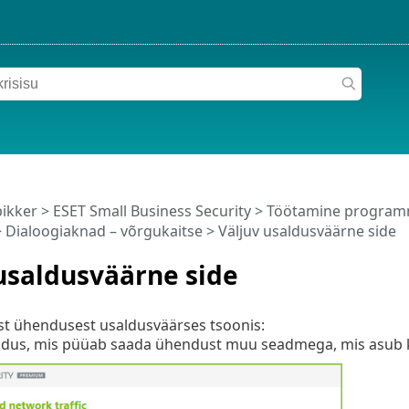
pikker
>
ESET Small Business Security
>
Töötamine programm
 Dialoogiaknad – võrgukaitse > Väljuv usaldusväärne side
usaldusväärne side
st ühendusest usaldusväärses tsoonis:
ndus, mis püüab saada ühendust muu seadmega, mis asub k