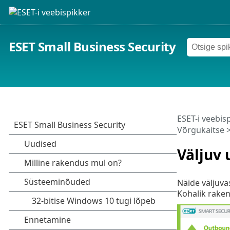
ESET Small Business Security
ESET-i veebis
Võrgukaitse
>
Väljuv 
Näide väljuva
Kohalik rake