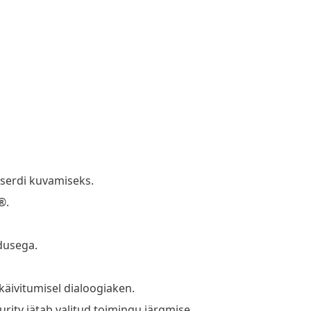
eserdi kuvamiseks.
®.
dusega.
 käivitumisel dialoogiaken.
ity jätab valitud toimingu järgmise