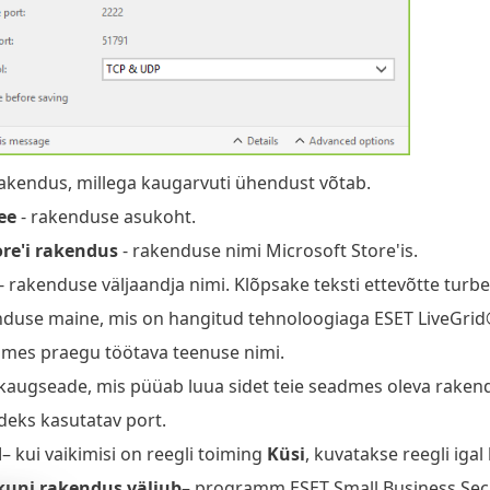
rakendus, millega kaugarvuti ühendust võtab.
ee
- rakenduse asukoht.
ore'i rakendus
- rakenduse nimi Microsoft Store'is.
- rakenduse väljaandja nimi. Klõpsake teksti ettevõtte turb
nduse maine, mis on hangitud tehnoloogiaga ESET LiveGrid
dmes praegu töötava teenuse nimi.
 kaugseade, mis püüab luua sidet teie seadmes oleva raken
ideks kasutatav port.
d
– kui vaikimisi on reegli toiming
Küsi
, kuvatakse reegli igal
kuni rakendus väljub
– programm ESET Small Business Secur