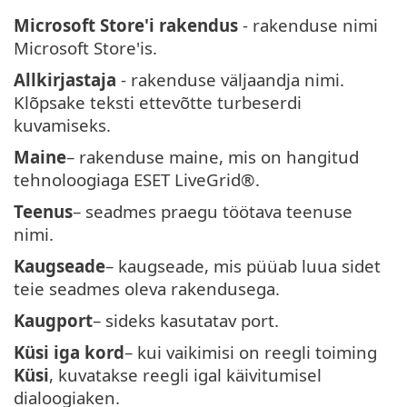
Microsoft Store'i rakendus
- rakenduse nimi
Microsoft Store'is.
Allkirjastaja
- rakenduse väljaandja nimi.
Klõpsake teksti ettevõtte turbeserdi
kuvamiseks.
Maine
– rakenduse maine, mis on hangitud
tehnoloogiaga ESET LiveGrid®.
Teenus
– seadmes praegu töötava teenuse
nimi.
Kaugseade
– kaugseade, mis püüab luua sidet
teie seadmes oleva rakendusega.
Kaugport
– sideks kasutatav port.
Küsi iga kord
– kui vaikimisi on reegli toiming
Küsi
, kuvatakse reegli igal käivitumisel
dialoogiaken.