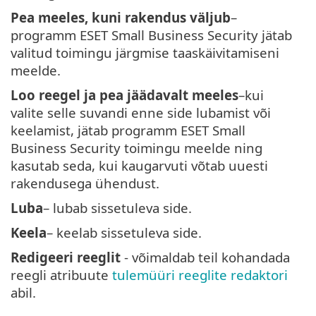
Pea meeles, kuni rakendus väljub
–
programm ESET Small Business Security jätab
valitud toimingu järgmise taaskäivitamiseni
meelde.
Loo reegel ja pea jäädavalt meeles
–kui
valite selle suvandi enne side lubamist või
keelamist, jätab programm ESET Small
Business Security toimingu meelde ning
kasutab seda, kui kaugarvuti võtab uuesti
rakendusega ühendust.
Luba
– lubab sissetuleva side.
Keela
– keelab sissetuleva side.
Redigeeri reeglit
- võimaldab teil kohandada
reegli atribuute
tulemüüri reeglite redaktori
abil.