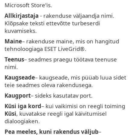
Microsoft Store'is.
Allkirjastaja
- rakenduse väljaandja nimi.
Klõpsake teksti ettevõtte turbeserdi
kuvamiseks.
Maine
– rakenduse maine, mis on hangitud
tehnoloogiaga ESET LiveGrid®.
Teenus
– seadmes praegu töötava teenuse
nimi.
Kaugseade
– kaugseade, mis püüab luua sidet
teie seadmes oleva rakendusega.
Kaugport
– sideks kasutatav port.
Küsi iga kord
– kui vaikimisi on reegli toiming
Küsi
, kuvatakse reegli igal käivitumisel
dialoogiaken.
Pea meeles, kuni rakendus väljub
–