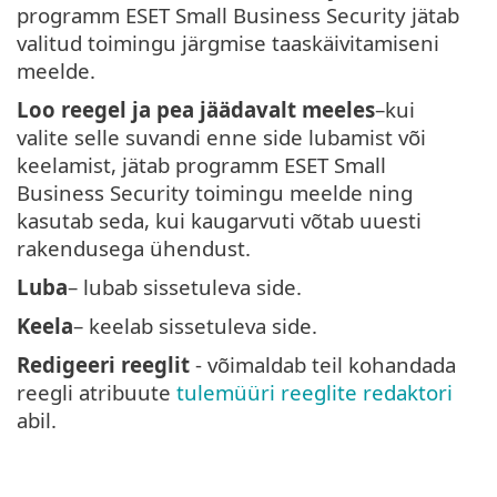
programm ESET Small Business Security jätab
valitud toimingu järgmise taaskäivitamiseni
meelde.
Loo reegel ja pea jäädavalt meeles
–kui
valite selle suvandi enne side lubamist või
keelamist, jätab programm ESET Small
Business Security toimingu meelde ning
kasutab seda, kui kaugarvuti võtab uuesti
rakendusega ühendust.
Luba
– lubab sissetuleva side.
Keela
– keelab sissetuleva side.
Redigeeri reeglit
- võimaldab teil kohandada
reegli atribuute
tulemüüri reeglite redaktori
abil.