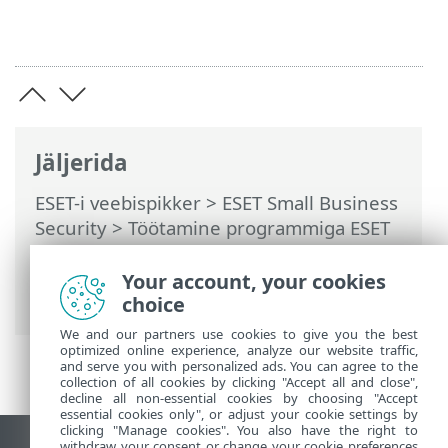
Jäljerida
ESET-i veebispikker
>
ESET Small Business
Security
>
Töötamine programmiga ESET
Small Business Security
>
Häälestus
>
Võrgukaitse
> Dialoogiaknad –
Your account, your cookies
võrgukaitse > Sissetulev side
choice
We and our partners use cookies to give you the best
optimized online experience, analyze our website traffic,
and serve you with personalized ads. You can agree to the
collection of all cookies by clicking "Accept all and close",
decline all non-essential cookies by choosing "Accept
essential cookies only", or adjust your cookie settings by
clicking "Manage cookies". You also have the right to
withdraw your consent or change your cookie preferences