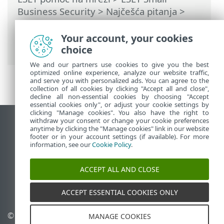
Business Security
>
Najčešća pitanja
>
Kako rešiti problem deaktivacije
proizvoda sa usluge ESET HOME
>
Your account, your cookies
Proizvod nije aktiviran
choice
We and our partners use cookies to give you the best
optimized online experience, analyze our website traffic,
and serve you with personalized ads. You can agree to the
collection of all cookies by clicking "Accept all and close",
decline all non-essential cookies by choosing "Accept
essential cookies only", or adjust your cookie settings by
clicking "Manage cookies". You also have the right to
withdraw your consent or change your cookie preferences
Prikaži lokaciju za računare
anytime by clicking the "Manage cookies" link in our website
footer or in your account settings (if available). For more
End of Life
information, see our
Cookie Policy
.
ESET Forum
ESET baza znanja
ACCEPT ALL AND CLOSE
ESET Status Portal
Regionalna podrška
ACCEPT ESSENTIAL COOKIES ONLY
© 1992 - 2026 ESET, spol. s
Upravljanje kolačićima
MANAGE COOKIES