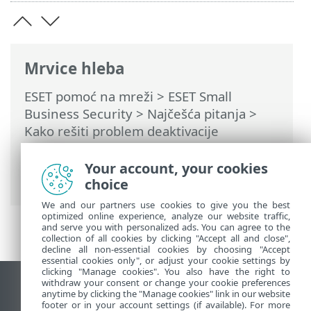
Mrvice hleba
ESET pomoć na mreži
>
ESET Small
Business Security
>
Najčešća pitanja
>
Kako rešiti problem deaktivacije
proizvoda sa usluge ESET HOME
>
Proizvod je deaktiviran, a veza sa
Your account, your cookies
uređajem je prekinuta
choice
We and our partners use cookies to give you the best
optimized online experience, analyze our website traffic,
and serve you with personalized ads. You can agree to the
collection of all cookies by clicking "Accept all and close",
decline all non-essential cookies by choosing "Accept
essential cookies only", or adjust your cookie settings by
clicking "Manage cookies". You also have the right to
withdraw your consent or change your cookie preferences
Prikaži lokaciju za računare
anytime by clicking the "Manage cookies" link in our website
footer or in your account settings (if available). For more
End of Life