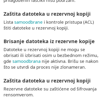
prilagođenih fascikli nisu podržani.
Zaštita datoteka u rezervnoj kopiji
Lista
samoodbrane
i kontrole pristupa (ACL)
štiti datoteke u rezervnoj kopiji.
Brisanje datoteka iz rezervne kopije
Datoteke u rezervnoj kopiji ne mogu se
obrisati ili izbrisati osim u bezbednom režimu,
gde
samoodbrana
nije aktivna. Brišu se nakon
što se utvrdi da proces nije zlonameran.
Zaštita datoteka u rezervnoj kopiji
Rezervne datoteke su zaštićene od šifrovanja
rensomverom.