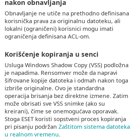
nakon obnavljanja
Obnavljanje ne utiče na prethodno definisana
korisnička prava za originalnu datoteku, ali
lokalni (ograničeni) korisnici mogu imati
ograničenja definisana ACL-om.
Korišćenje kopiranja u senci
Usluga Windows Shadow Copy (VSS) podložna
je napadima. Rensomver može da napravi
šifrovane kopije datoteka i odmah nakon toga
izbriše originalne. Ovo je standardna
operacija brisanja bez direktne izmene. Zatim
može obrisati sve VSS snimke (ako su
kreirani), čime se onemogućava oporavak.
Stoga ESET koristi sopstveni proces kopiranja
pri pisanju podržan
Zaštitom sistema datoteka
u realnom vremenu
.