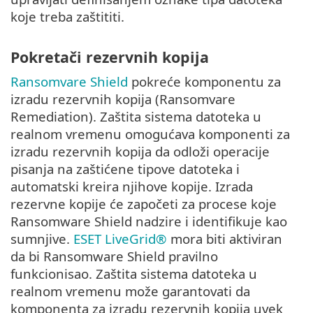
koje treba zaštititi.
Pokretači rezervnih kopija
Ransomvare Shield
pokreće komponentu za
izradu rezervnih kopija (Ransomvare
Remediation). Zaštita sistema datoteka u
realnom vremenu omogućava komponenti za
izradu rezervnih kopija da odloži operacije
pisanja na zaštićene tipove datoteka i
automatski kreira njihove kopije. Izrada
rezervne kopije će započeti za procese koje
Ransomware Shield nadzire i identifikuje kao
sumnjive.
ESET LiveGrid®
mora biti aktiviran
da bi Ransomware Shield pravilno
funkcionisao. Zaštita sistema datoteka u
realnom vremenu može garantovati da
komponenta za izradu rezervnih kopija uvek