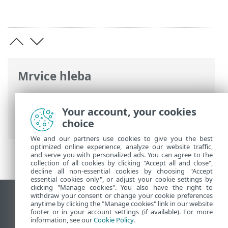
Mrvice hleba
ESET pomoć na mreži
>
ESET Small
Business Security
>
Najčešća pitanja
>
Your account, your cookies
Rešavanje rensomvera
choice
We and our partners use cookies to give you the best
optimized online experience, analyze our website traffic,
and serve you with personalized ads. You can agree to the
collection of all cookies by clicking "Accept all and close",
decline all non-essential cookies by choosing "Accept
essential cookies only", or adjust your cookie settings by
clicking "Manage cookies". You also have the right to
withdraw your consent or change your cookie preferences
Prikaži lokaciju za računare
anytime by clicking the "Manage cookies" link in our website
footer or in your account settings (if available). For more
End of Life
information, see our
Cookie Policy
.
ESET Forum