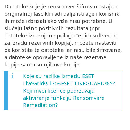
Datoteke koje je rensomver šifrovao ostaju u
originalnoj fascikli radi dalje istrage i korisnik
ih može izbrisati ako više nisu potrebne. U
slučaju lažno pozitivnih rezultata (npr.
datoteke izmenjene prilagođenim softverom
za izradu rezervnih kopija), možete nastaviti
da koristite te datoteke jer nisu bile šifrovane,
a datoteke oporavljene iz naše rezervne
kopije samo su njihove kopije.
Koje su razlike između ESET
LiveGrid® i <%ESET_LIVEGUARD%>?
Koji nivoi licence podržavaju
aktiviranje funkciju Ransomvare
Remediation?