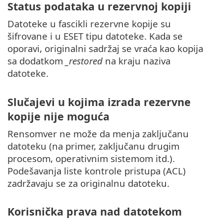
Status podataka u rezervnoj kopiji
Datoteke u fascikli rezervne kopije su
šifrovane i u ESET tipu datoteke. Kada se
oporavi, originalni sadržaj se vraća kao kopija
sa dodatkom
_restored
na kraju naziva
datoteke.
Slučajevi u kojima izrada rezervne
kopije nije moguća
Rensomver ne može da menja zaključanu
datoteku (na primer, zaključanu drugim
procesom, operativnim sistemom itd.).
Podešavanja liste kontrole pristupa (ACL)
zadržavaju se za originalnu datoteku.
Korisnička prava nad datotekom