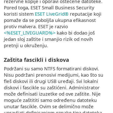
rezervne kopije i oporavi oštećene datoteke.
Pored toga, ESET Small Business Security
koristi sistem
ESET LiveGrid®
reputacije koji
pomaže da se poboljša ukupna efikasnost
protiv malvera. ESET je razvio
<%ESET_LIVEGUARD%>
kako bi dodao još
jedan sloj zaštite i smanjio rizik od novih
pretnji u okruženju.
Zaštita fascikli i diskova
Podržani su samo NTFS formatirani diskovi.
Nisu podržani prenosivi medijumi, kao što su
fleš diskovi ili drugi USB uređaji. Svi lokalni
diskovi i fascikle su zaštićeni. Administrator
može definisati izuzetke od ove zaštite. Nije
moguće zaštititi samo određenu datoteku
unutar fascikle. Ovim se delimično može
upravljati definisanjem oznake tipa datoteka