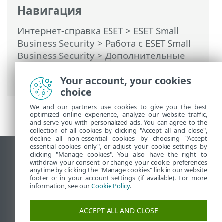
Навигация
Интернет-справка ESET
>
ESET Small
Business Security
>
Работа с ESET Small
Business Security
>
Дополнительные
настройки
>
Защита
>
Защита
Your account, your cookies
почтового клиента
> ThreatSense
choice
We and our partners use cookies to give you the best
optimized online experience, analyze our website traffic,
and serve you with personalized ads. You can agree to the
collection of all cookies by clicking "Accept all and close",
decline all non-essential cookies by choosing "Accept
essential cookies only", or adjust your cookie settings by
clicking "Manage cookies". You also have the right to
Использовать сайт для ПК
withdraw your consent or change your cookie preferences
End of Life
anytime by clicking the "Manage cookies" link in our website
footer or in your account settings (if available). For more
База знаний ESET
information, see our
Cookie Policy
.
Форум ESET
ESET Status Portal
ACCEPT ALL AND CLOSE
Региональная поддержка