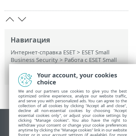
Навигация
Интернет-справка ESET
>
ESET Small
Business Security
>
Работа с ESET Small
Business Security
> Дополнительные
Your account, your cookies
настройки
choice
We and our partners use cookies to give you the best
optimized online experience, analyze our website traffic,
and serve you with personalized ads. You can agree to the
collection of all cookies by clicking "Accept all and close",
decline all non-essential cookies by choosing "Accept
essential cookies only", or adjust your cookie settings by
clicking "Manage cookies". You also have the right to
Использовать сайт для ПК
withdraw your consent or change your cookie preferences
End of Life
anytime by clicking the "Manage cookies" link in our website
footer or in your account settings (if available). For more