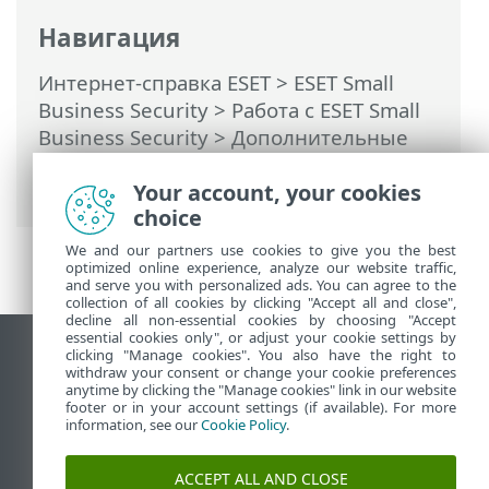
Навигация
Интернет-справка ESET
>
ESET Small
Business Security
>
Работа с ESET Small
Business Security
>
Дополнительные
настройки
>
Сканирование
> Процессы
сканирования вредоносных программ
Your account, your cookies
choice
We and our partners use cookies to give you the best
optimized online experience, analyze our website traffic,
and serve you with personalized ads. You can agree to the
collection of all cookies by clicking "Accept all and close",
decline all non-essential cookies by choosing "Accept
essential cookies only", or adjust your cookie settings by
clicking "Manage cookies". You also have the right to
Использовать сайт для ПК
withdraw your consent or change your cookie preferences
End of Life
anytime by clicking the "Manage cookies" link in our website
footer or in your account settings (if available). For more
База знаний ESET
information, see our
Cookie Policy
.
Форум ESET
ESET Status Portal
ACCEPT ALL AND CLOSE