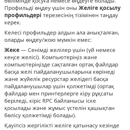
бөлімінде қосуға немесе өңдеуге болады.
Профильді өңдеу үшін оны
Желіге қосылу
профильдері
терезесінің тізімінен таңдау
керек.
Келесі профильдер алдын ала анықталған,
оларды өңдеу/жою мүмкін емес:
Жеке
— Сенімді желілер үшін (үй немесе
кеңсе желісі). Компьютеріңіз және
компьютеріңізде сақталған ортақ файлдар
басқа желі пайдаланушыларына көрінеді
және жүйелік ресурстар желідегі басқа
пайдаланушылар үшін қолжетімді (ортақ
файлдар мен принтерлерге кіру рұқсаты
беріледі, кіріс RPC байланысы іске
қосылады және жұмыс үстелін қашықтан
бөлісу қолжетімді болады).
Қауіпсіз жергілікті желіге қатынасу кезінде