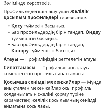
бөлімінде көрсетесіз.
Профиль өңдегішін ашу үшін
Желілік
қосылым профильдері
терезесінде:
Қосу
түймесін басыңыз.
•
Бар профильдердің бірін таңдап,
Өңдеу
•
түймешігін басыңыз.
Бар профильдердің бірін таңдап,
•
Көшіру
түймешігін басыңыз.
Атауы
— Профиліңіздің реттелетін атауы.
Сипаттамасы
— Профильді анықтауға
көмектесетін профиль сипаттамасы.
Қосымша сенімді мекенжайлар
— Мұнда
анықталған мекенжайлар осы профиль
қолданылатын (желіні қорғау түріне
қарамастан) желілік қосылымның сенімді
аймағына қосылады.