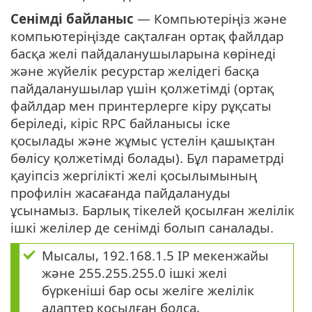
Сенімді байланыс
— Компьютеріңіз және
компьютеріңізде сақталған ортақ файлдар
басқа желі пайдаланушыларына көрінеді
және жүйелік ресурстар желідегі басқа
пайдаланушылар үшін қолжетімді (ортақ
файлдар мен принтерлерге кіру рұқсаты
беріледі, кіріс RPC байланысы іске
қосылады және жұмыс үстелін қашықтан
бөлісу қолжетімді болады). Бұл параметрді
қауіпсіз жергілікті желі қосылымының
профилін жасағанда пайдалануды
ұсынамыз. Барлық тікелей қосылған желілік
ішкі желілер де сенімді болып саналады.
Мысалы, 192.168.1.5 IP мекенжайы
және 255.255.255.0 ішкі желі
бүркеніші бар осы желіге желілік
адаптер қосылған болса,