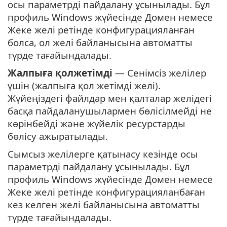
осы параметрді пайдалану ұсынылады. Бұл
профиль Windows жүйесінде Домен немесе
Жеке желі ретінде конфигурацияланған
болса, ол желі байланысына автоматты
түрде тағайындалады.
Жалпыға қолжетімді
— Сенімсіз желілер
үшін (жалпыға қол жетімді желі).
Жүйеңіздегі файлдар мен қалталар желідегі
басқа пайдаланушылармен бөлісілмейді не
көрінбейді және жүйелік ресурстарды
бөлісу ажыратылады.
Сымсыз желілерге қатынасу кезінде осы
параметрді пайдалану ұсынылады. Бұл
профиль Windows жүйесінде Домен немесе
Жеке желі ретінде конфигурацияланбаған
кез келген желі байланысына автоматты
түрде тағайындалады.