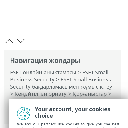
Навигация жолдары
ESET онлайн анықтамасы
>
ESET Small
Business Security
>
ESET Small Business
Security бағдарламасымен жұмыс істеу
>
Кеңейтілген орнату
>
Қорғаныстар
>
Желіге қатынасу қорғанысы
>
Желіге
қосылу профильдері
> Желіге қосылу
Your account, your cookies
профильдерін қосу немесе өңдеу
choice
We and our partners use cookies to give you the best