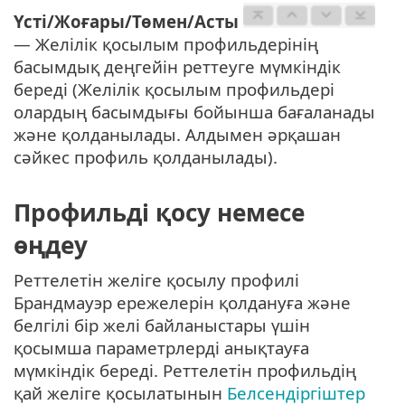
Үсті/Жоғары/Төмен/Асты
— Желілік қосылым профильдерінің
басымдық деңгейін реттеуге мүмкіндік
береді (Желілік қосылым профильдері
олардың басымдығы бойынша бағаланады
және қолданылады. Алдымен әрқашан
сәйкес профиль қолданылады).
Профильді қосу немесе
өңдеу
Реттелетін желіге қосылу профилі
Брандмауэр ережелерін қолдануға және
белгілі бір желі байланыстары үшін
қосымша параметрлерді анықтауға
мүмкіндік береді. Реттелетін профильдің
қай желіге қосылатынын
Белсендіргіштер