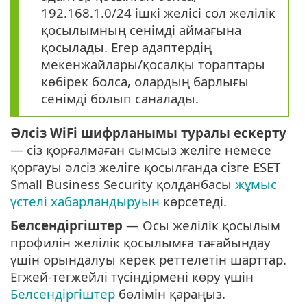
192.168.1.0/24 ішкі желісі сол желілік
қосылымның сенімді аймағына
қосылады. Егер адаптердің
мекенжайлары/қосалқы тораптары
көбірек болса, олардың барлығы
сенімді болып саналады.
Әлсіз WiFi шифрланымы туралы ескерту
— сіз қорғалмаған сымсыз желіге немесе
қорғауы әлсіз желіге қосылғанда сізге ESET
Small Business Security қолданбасы
жұмыс
үстелі хабарландыруын
көрсетеді.
Белсендіргіштер
— Осы желілік қосылым
профилін желілік қосылымға тағайындау
үшін орындалуы керек реттелетін шарттар.
Егжей-тегжейлі түсіндірмені көру үшін
Белсендіргіштер
бөлімін қараңыз.