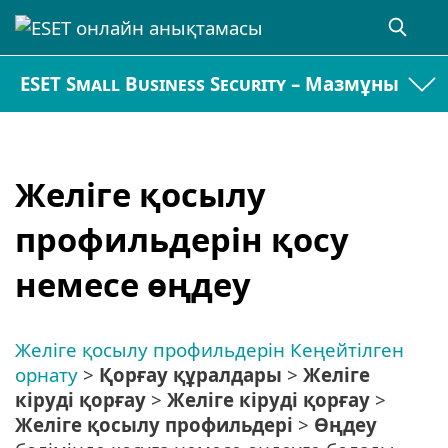
ESET Small Business Security – Мазмұны
Желіге қосылу
профильдерін қосу
немесе өңдеу
Желіге қосылу профильдерін
Кеңейтілген
орнату
>
Қорғау құралдары
>
Желіге
кіруді қорғау
>
Желіге кіруді қорғау
>
Желіге қосылу профильдері
>
Өңдеу