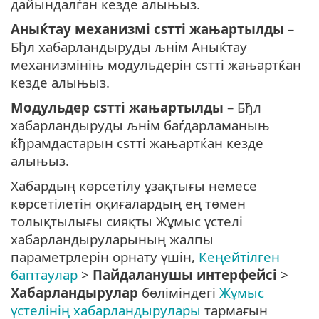
дайындалѓан кезде алыњыз.
Аныќтау механизмі сѕтті жањартылды
–
Бђл хабарландыруды љнім Аныќтау
механизмініњ модульдерін сѕтті жањартќан
кезде алыњыз.
Модульдер сѕтті жањартылды
– Бђл
хабарландыруды љнім баѓдарламаныњ
ќђрамдастарын сѕтті жањартќан кезде
алыњыз.
Хабардың көрсетілу ұзақтығы немесе
көрсетілетін оқиғалардың ең төмен
толықтылығы сияқты Жұмыс үстелі
хабарландыруларының жалпы
параметрлерін орнату үшін,
Кеңейтілген
баптаулар
>
Пайдаланушы интерфейсі
>
Хабарландырулар
бөліміндегі
Жұмыс
үстелінің хабарландырулары
тармағын