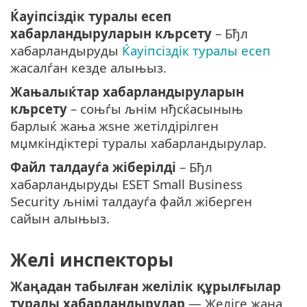
Ќауіпсіздік туралы есеп
хабарландыруларын кљрсету
– Бђл
хабарландыруды
Ќауіпсіздік туралы есеп
жасалѓан кезде алыњыз.
Жањалыќтар хабарландыруларын
кљрсету
– соњѓы љнім нђсќасыныњ
барлыќ жања жѕне жетілдірілген
мџмкіндіктері туралы хабарландырулар.
Файл талдауѓа жіберілді
– Бђл
хабарландыруды ESET Small Business
Security љнімі талдауѓа файл жіберген
сайын алыњыз.
Желі инспекторы
Жаңадан табылған желілік құрылғылар
туралы хабарландырулар
— Желіге жаңа