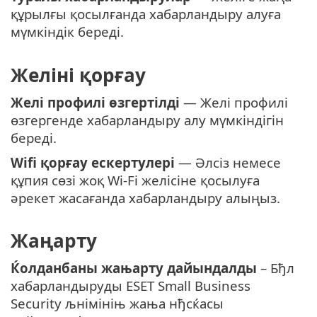
құрылғы қосылғанда хабарландыру алуға
мүмкіндік береді.
Желіні қорғау
Желі профилі өзгертілді
— Желі профилі
өзгергенде хабарландыру алу мүмкіндігін
береді.
Wifi қорғау ескертулері
— Әлсіз немесе
құпия сөзі жоқ Wi-Fi желісіне қосылуға
әрекет жасағанда хабарландыру алыңыз.
Жаңарту
Ќолданбаны жањарту дайындалды
– Бђл
хабарландыруды ESET Small Business
Security љнімініњ жања нђсќасы