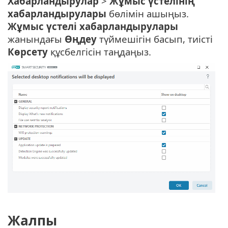
Хабарландырулар
>
Жұмыс үстелінің
хабарландырулары
бөлімін ашыңыз.
Жұмыс үстелі хабарландырулары
жанындағы
Өңдеу
түймешігін басып, тиісті
Көрсету
құсбелгісін таңдаңыз.
Жалпы