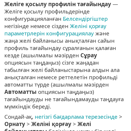
Желіге қосылу профилін тағайындау
—
Желіге қосылу профильдерінде
конфигурацияланған
Белсендіргіштер
негізінде немесе сізден
Желіні қорғау
параметрлерін конфигурациялау
және
жаңа желі байланысы анықталған сайын
профиль тағайындау сұралғанын қалаған
кезде (ашылмалы мәзірден
Сұрау
опциясын таңдаңыз) сізге жаңадан
табылған желі байланыстарына алдын ала
анықталған немесе реттелетін профильді
автоматты түрде (ашылмалы мәзірден
Автоматты
опциясын таңдаңыз)
тағайындауды не тағайындамауды таңдауға
мүмкіндік береді.
Сондай-ақ,
негізгі бағдарлама терезесінде
>
Орнату
>
Желіні қорғау
>
Желі