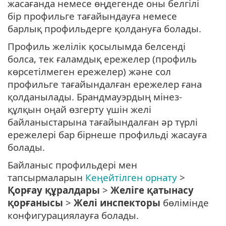
жасағанда немесе өңдегенде оны белгілі
бір профильге тағайындауға немесе
барлық профильдерге қолдануға болады.
Профиль желілік қосылымда белсенді
болса, тек ғаламдық ережелер (профиль
көрсетілмеген ережелер) және сол
профильге тағайындалған ережелер ғана
қолданылады. Брандмауэрдың мінез-
құлқын оңай өзгерту үшін желі
байланыстарына тағайындалған әр түрлі
ережелері бар бірнеше профильді жасауға
болады.
Байланыс профильдері мен
тапсырмаларын
Кеңейтілген орнату
>
Қорғау құралдары
>
Желіге қатынасу
қорғанысы
>
Желі инспекторы
бөлімінде
конфигурациялауға болады.