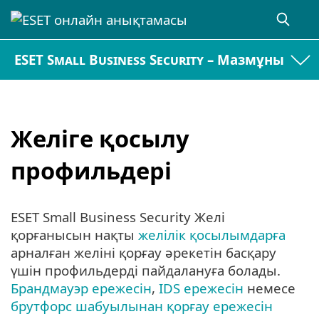
ESET Small Business Security – Мазмұны
Желіге қосылу
профильдері
ESET Small Business Security Желі
қорғанысын нақты
желілік қосылымдарға
арналған желіні қорғау әрекетін басқару
үшін профильдерді пайдалануға болады.
Брандмауэр ережесін
,
IDS ережесін
немесе
брутфорс шабуылынан қорғау ережесін