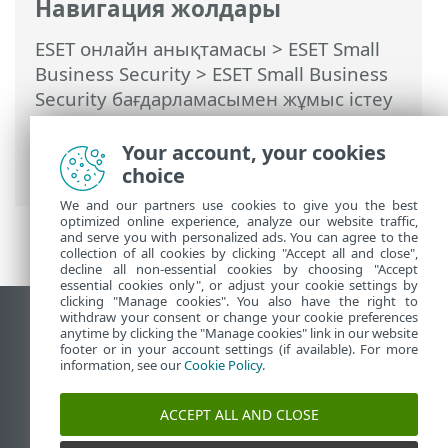
Навигация жолдары
ESET онлайн анықтамасы
>
ESET Small
Business Security
>
ESET Small Business
Security бағдарламасымен жұмыс істеу
>
Кеңейтілген орнату
>
Қорғаныстар
>
Желіге қатынасу қорғанысы
> Желіге
Your account, your cookies
қосылу профильдері
choice
We and our partners use cookies to give you the best
optimized online experience, analyze our website traffic,
and serve you with personalized ads. You can agree to the
collection of all cookies by clicking "Accept all and close",
decline all non-essential cookies by choosing "Accept
essential cookies only", or adjust your cookie settings by
clicking "Manage cookies". You also have the right to
withdraw your consent or change your cookie preferences
Жұмыс үстеліндегі сайтты қарау
anytime by clicking the "Manage cookies" link in our website
footer or in your account settings (if available). For more
End of Life
information, see our
Cookie Policy
.
ESET білім қоры
ESET форумы
ACCEPT ALL AND CLOSE
ESET Status Portal