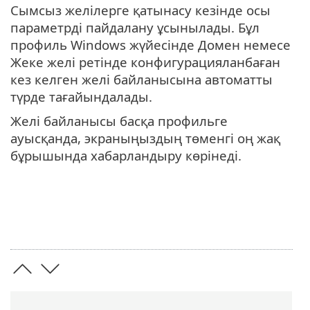
Сымсыз желілерге қатынасу кезінде осы
параметрді пайдалану ұсынылады. Бұл
профиль Windows жүйесінде Домен немесе
Жеке желі ретінде конфигурацияланбаған
кез келген желі байланысына автоматты
түрде тағайындалады.
Желі байланысы басқа профильге
ауысқанда, экраныңыздың төменгі оң жақ
бұрышында хабарландыру көрінеді.