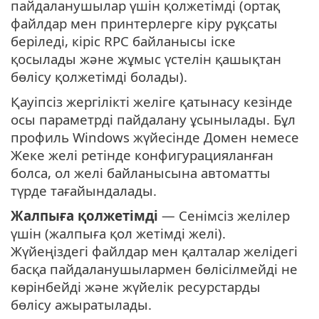
пайдаланушылар үшін қолжетімді (ортақ
файлдар мен принтерлерге кіру рұқсаты
беріледі, кіріс RPC байланысы іске
қосылады және жұмыс үстелін қашықтан
бөлісу қолжетімді болады).
Қауіпсіз жергілікті желіге қатынасу кезінде
осы параметрді пайдалану ұсынылады. Бұл
профиль Windows жүйесінде Домен немесе
Жеке желі ретінде конфигурацияланған
болса, ол желі байланысына автоматты
түрде тағайындалады.
Жалпыға қолжетімді
— Сенімсіз желілер
үшін (жалпыға қол жетімді желі).
Жүйеңіздегі файлдар мен қалталар желідегі
басқа пайдаланушылармен бөлісілмейді не
көрінбейді және жүйелік ресурстарды
бөлісу ажыратылады.