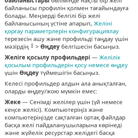
байланыстары
бөлімінде нақты бір желі
байланысы профилін қолмен тағайындауға
болады. Меңзерді белгілі бір желі
байланысының үстіне апарып,
Желіні
қорғау параметрлерін конфигурациялау
терезесін ашу және профильді таңдау үшін
мәзірдің
>
Өңдеу
белгішесін басыңыз.
Желіге қосылу профильдері
—
Желілік
қосылым профильдерін қосу немесе өңдеу
үшін
Өңдеу
түймешігін басыңыз.
Келесі профильдер алдын ала анықталған,
оларды өңдеу/жою мүмкін емес:
Жеке
— Сенімді желілер үшін (үй немесе
кеңсе желісі). Компьютеріңіз және
компьютеріңізде сақталған ортақ файлдар
басқа желі пайдаланушыларына көрінеді
және жүйелік ресурстар желідегі басқа