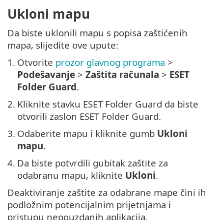
Ukloni mapu
Da biste uklonili mapu s popisa zaštićenih
mapa, slijedite ove upute:
1.
Otvorite
prozor glavnog programa
>
Podešavanje
>
Zaštita računala
>
ESET
Folder Guard
.
2.
Kliknite stavku ESET Folder Guard da biste
otvorili zaslon ESET Folder Guard.
3.
Odaberite mapu i kliknite gumb
Ukloni
mapu
.
4.
Da biste potvrdili gubitak zaštite za
odabranu mapu, kliknite
Ukloni
.
Deaktiviranje zaštite za odabrane mape čini ih
podložnim potencijalnim prijetnjama i
pristupu nepouzdanih aplikacija.