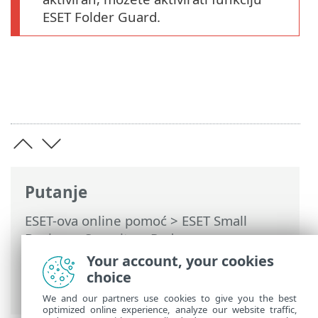
ESET Folder Guard.
Putanje
ESET-ova online pomoć
>
ESET Small
Business Security
>
Rad s programom
ESET Small Business Security
>
Your account, your cookies
Podešavanje
>
Zaštita računala
> ESET
choice
Folder Guard
We and our partners use cookies to give you the best
optimized online experience, analyze our website traffic,