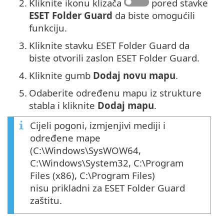
2.
Kliknite ikonu klizača
pored stavke
ESET Folder Guard
da biste omogućili
funkciju.
3.
Kliknite stavku ESET Folder Guard da
biste otvorili zaslon ESET Folder Guard.
4.
Kliknite gumb
Dodaj novu mapu
.
5.
Odaberite određenu mapu iz strukture
stabla i kliknite
Dodaj mapu
.
Cijeli pogoni, izmjenjivi mediji i
određene mape
(C:\Windows\SysWOW64,
C:\Windows\System32, C:\Program
Files (x86), C:\Program Files)
nisu prikladni za ESET Folder Guard
zaštitu.