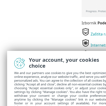
Izbornik
Pod
Zaštita 
Internet
Mrežna z
Your account, your cookies
choice
Sigurnos
We and our partners use cookies to give you the best optimize
Dodatne mogu
online experience, analyze our website traffic, and serve you wit
parametara za
personalized ads. You can agree to the collection of all cookies b
konfiguracijs
clicking "Accept all and close", decline all non-essential cookies b
choosing "Accept essential cookies only", or adjust your cooki
settings by clicking "Manage cookies". You also have the right t
withdraw your consent or change your cookie preference
anytime by clicking the "Manage cookies" link in our websit
footer or in your account settings (if available). For mor