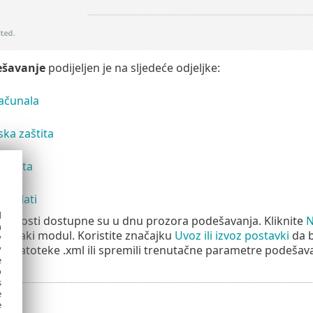
ešavanje
podijeljen je na sljedeće odjeljke:
računala
ska zaštita
aštita
ni alati
d
ćnosti dostupne su u dnu prozora podešavanja. Kliknite
N
h
 svaki modul. Koristite značajku
Uvoz ili izvoz postavki
da b
y
ke datoteke .xml ili spremili trenutačne parametre podešav
y
e
o
s
e
e