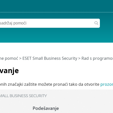
ine pomoć
>
ESET Small Business Security
>
Rad s programom
vanje
ih značajki zaštite možete pronaći tako da otvorite
prozo