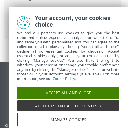
ESET-ova online pomoć
>
ESET Small
Business Security
>
Rad s programom
Your account, your cookies
ESET Small Business Security
>
choice
Podešavanje
> Uvoz i izvoz postavki
We and our partners use cookies to give you the best
optimized online experience, analyze our website traffic,
and serve you with personalized ads. You can agree to the
collection of all cookies by clicking "Accept all and close",
decline all non-essential cookies by choosing "Accept
essential cookies only", or adjust your cookie settings by
clicking "Manage cookies". You also have the right to
withdraw your consent or change your cookie preferences
anytime by clicking the "Manage cookies" link in our website
Prikaži stranicu za radnu površinu
footer or in your account settings (if available). For more
information, see our
Cookie Policy
.
End of Life
ESET-ova baza znanja
ACCEPT ALL AND CLOSE
ESET-ov forum
ESET Status Portal
ACCEPT ESSENTIAL COOKIES ONLY
Regionalna podrška
MANAGE COOKIES
© 1992 - 2026 ESET, spol. s
Upravljanje kolačićima