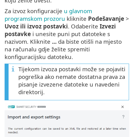
koju želite uvesti.
Za izvoz konfiguracije
u glavnom
programskom prozoru
kliknite
Podešavanje
>
Uvoz ili izvoz postavki
. Odaberite
Izvezi
postavke
i unesite puni put datoteke s
nazivom. Kliknite
...
da biste otišli na mjesto
na računalu gdje želite spremiti
konfiguracijsku datoteku.
Tijekom izvoza postavki može se pojaviti
pogreška ako nemate dostatna prava za
pisanje izvezene datoteke u navedeni
direktorij.