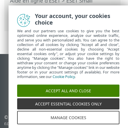
Aide en ligne d'ESET
>
ESET Small
Business Security
>
Utilisation de ESET
Small Business Security
> Analyse de
Your account, your cookies
l'ordinateur
choice
We and our partners use cookies to give you the best
optimized online experience, analyze our website traffic,
and serve you with personalized ads. You can agree to the
collection of all cookies by clicking "Accept all and close",
decline all non-essential cookies by choosing "Accept
essential cookies only", or adjust your cookie settings by
clicking "Manage cookies". You also have the right to
withdraw your consent or change your cookie preferences
Afficher le site pour ordinateur de bureau
anytime by clicking the "Manage cookies" link in our website
footer or in your account settings (if available). For more
End of Life
information, see our
Cookie Policy
.
Base de connaissances ESET
Forum ESET
ACCEPT ALL AND CLOSE
ESET Status Portal
Assistance régionale
ACCEPT ESSENTIAL COOKIES ONLY
© 1992 - 2026 ESET, spol. s
Gérer les témoins
MANAGE COOKIES
r.o. - Tous droits réservés.
Politique relative aux