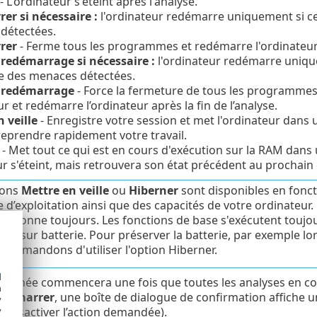
- L'ordinateur s'éteint après l'analyse.
er si nécessaire :
l'ordinateur redémarre uniquement si ce
détectées.
rer
- Ferme tous les programmes et redémarre l'ordinateur 
 redémarrage si nécessaire :
l'ordinateur redémarre unique
e des menaces détectées.
e redémarrage
- Force la fermeture de tous les programmes
eur et redémarre l’ordinateur après la fin de l’analyse.
 veille
- Enregistre votre session et met l'ordinateur dan
reprendre rapidement votre travail.
- Met tout ce qui est en cours d'exécution sur la RAM dans u
r s'éteint, mais retrouvera son état précédent au prochai
ions
Mettre en veille
ou
Hiberner
sont disponibles en fonct
 d’exploitation ainsi que des capacités de votre ordinateur.
fonctionne toujours. Les fonctions de base s'exécutent toujou
nne sur batterie. Pour préserver la batterie, par exemple l
commandons d'utiliser l'option Hiberner.
d
ctionnée commencera une fois que toutes les analyses en c
h
edémarrer
, une boîte de dialogue de confirmation affiche 
y
 désactiver l’action demandée).
y