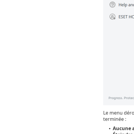
Le menu déro
terminée :
Aucune a
•