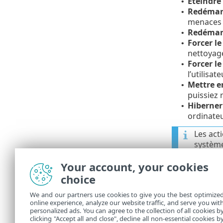
Éteindre
•
Redémarr
•
menaces 
Redémar
•
Forcer le
•
nettoyag
Forcer l
•
l’utilisat
Mettre en
•
puissiez 
Hiberner
•
ordinateu
Les act
système
veille 
Your account, your cookies
fonctio
vous re
choice
We and our partners use cookies to give you the best optimize
L'action séle
online experience, analyze our website traffic, and serve you wit
Arrêter
ou
R
personalized ads. You can agree to the collection of all cookies b
Annuler
pour
clicking "Accept all and close", decline all non-essential cookies b