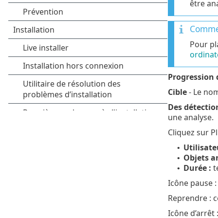
être an
Commen
Pour pl
ordinat
Progression d
Cible
- Le nom
Des détectio
une analyse.
Cliquez sur P
Utilisate
•
Objets a
•
Durée :
t
•
Icône pause :
Reprendre : ce
Icône d’arrêt :