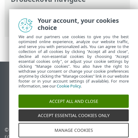
ESET Online nápověda
>
ESET Small
Business Security
>
Instalace
> Offline
Your account, your cookies
instalace
choice
We and our partners use cookies to give you the best
optimized online experience, analyze our website traffic,
and serve you with personalized ads. You can agree to the
collection of all cookies by clicking "Accept all and close",
decline all non-essential cookies by choosing "Accept
essential cookies only", or adjust your cookie settings by
clicking "Manage cookies". You also have the right to
withdraw your consent or change your cookie preferences
Zobrazit verzi pro počítač
anytime by clicking the "Manage cookies" link in our website
footer or in your account settings (if available). For more
End of Life
information, see our
Cookie Policy
.
ESET Databáze znalostí
ESET Forum
ACCEPT ALL AND CLOSE
ESET Status Portal
Regionální podpora
ACCEPT ESSENTIAL COOKIES ONLY
© 1992 - 2026 ESET, spol. s
Spravovat cookies
MANAGE COOKIES
r.o. - Všechna práva
Zásady používání souborů