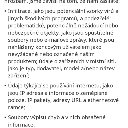
hrozbám. Jsme závislí na tom, že nám zasíláte:
Infiltrace, jako jsou potenciální vzorky virů a
•
jiných škodlivých programů, a podezřelé;
problematické, potenciálně nežádoucí nebo
nebezpečné objekty, jako jsou spustitelné
soubory nebo e-mailové zprávy, které jsou
nahlášeny koncovým uživatelem jako
nevyžádané nebo označené naším
produktem; údaje o zařízeních v místní síti,
jako je typ, dodavatel, model a/nebo název
zařízení;
Údaje týkající se používání internetu, jako
•
jsou IP adresa a informace o zeměpisné
poloze, IP pakety, adresy URL a ethernetové
rámce;
Soubory výpisu chyb a v nich obsažené
•
informace.