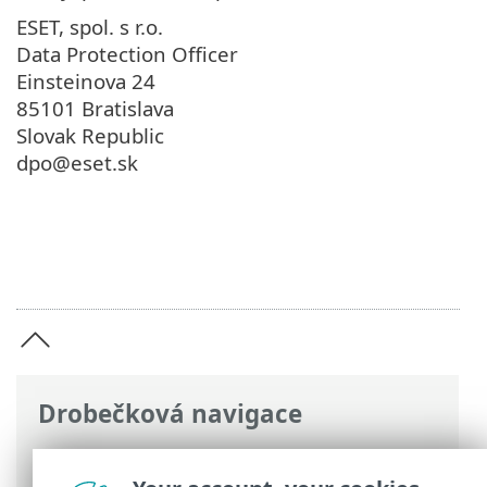
ESET, spol. s r.o.
Data Protection Officer
Einsteinova 24
85101 Bratislava
Slovak Republic
dpo@eset.sk
Drobečková navigace
ESET Online nápověda
>
ESET Small
Business Security
>
Právní dokumenty >