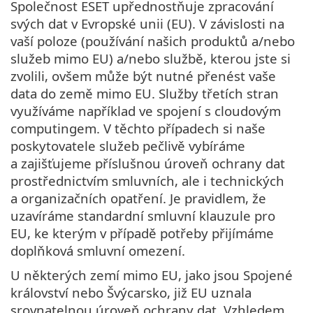
Společnost ESET upřednostňuje zpracování
svých dat v Evropské unii (EU). V závislosti na
vaší poloze (používání našich produktů a/nebo
služeb mimo EU) a/nebo službě, kterou jste si
zvolili, ovšem může být nutné přenést vaše
data do země mimo EU. Služby třetích stran
využíváme například ve spojení s cloudovým
computingem. V těchto případech si naše
poskytovatele služeb pečlivě vybíráme
a zajišťujeme příslušnou úroveň ochrany dat
prostřednictvím smluvních, ale i technických
a organizačních opatření. Je pravidlem, že
uzavíráme standardní smluvní klauzule pro
EU, ke kterým v případě potřeby přijímáme
doplňková smluvní omezení.
U některých zemí mimo EU, jako jsou Spojené
království nebo Švýcarsko, již EU uznala
srovnatelnou úroveň ochrany dat. Vzhledem