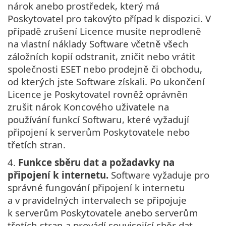
nárok anebo prostředek, který má
Poskytovatel pro takovýto případ k dispozici. V
případě zrušení Licence musíte neprodleně
na vlastní náklady Software včetně všech
záložních kopií odstranit, zničit nebo vrátit
společnosti ESET nebo prodejně či obchodu,
od kterých jste Software získali. Po ukončení
Licence je Poskytovatel rovněž oprávněn
zrušit nárok Koncového uživatele na
používání funkcí Softwaru, které vyžadují
připojení k serverům Poskytovatele nebo
třetích stran.
4.
Funkce sběru dat a požadavky na
připojení k internetu.
Software vyžaduje pro
správné fungování připojení k internetu
a v pravidelných intervalech se připojuje
k serverům Poskytovatele anebo serverům
třetích stran a provádí související sběr dat