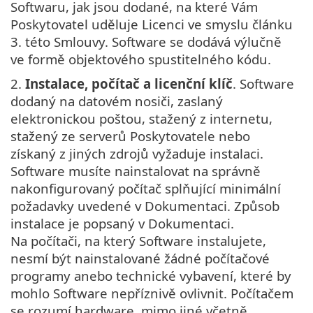
Softwaru, jak jsou dodané, na které Vám
Poskytovatel uděluje Licenci ve smyslu článku
3. této Smlouvy. Software se dodává výlučně
ve formě objektového spustitelného kódu.
2.
Instalace, počítač a licenční klíč
. Software
dodaný na datovém nosiči, zaslaný
elektronickou poštou, stažený z internetu,
stažený ze serverů Poskytovatele nebo
získaný z jiných zdrojů vyžaduje instalaci.
Software musíte nainstalovat na správně
nakonfigurovaný počítač splňující minimální
požadavky uvedené v Dokumentaci. Způsob
instalace je popsaný v Dokumentaci.
Na počítači, na který Software instalujete,
nesmí být nainstalované žádné počítačové
programy anebo technické vybavení, které by
mohlo Software nepříznivě ovlivnit. Počítačem
se rozumí hardware, mimo jiné včetně