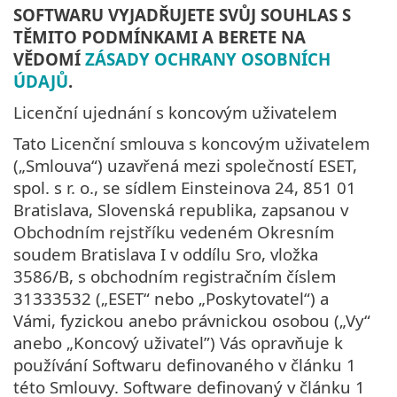
SOFTWARU VYJADŘUJETE SVŮJ SOUHLAS S
TĚMITO PODMÍNKAMI A BERETE NA
VĚDOMÍ
ZÁSADY OCHRANY OSOBNÍCH
ÚDAJŮ
.
Licenční ujednání s koncovým uživatelem
Tato Licenční smlouva s koncovým uživatelem
(„Smlouva“) uzavřená mezi společností ESET,
spol. s r. o., se sídlem Einsteinova 24, 851 01
Bratislava, Slovenská republika, zapsanou v
Obchodním rejstříku vedeném Okresním
soudem Bratislava I v oddílu Sro, vložka
3586/B, s obchodním registračním číslem
31333532 („ESET“ nebo „Poskytovatel“) a
Vámi, fyzickou anebo právnickou osobou („Vy“
anebo „Koncový uživatel”) Vás opravňuje k
používání Softwaru definovaného v článku 1
této Smlouvy. Software definovaný v článku 1