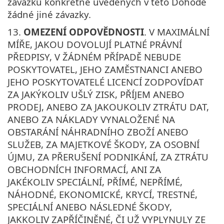
závazků konkrétně uvedených v této Dohodě
žádné jiné závazky.
13.
OMEZENÍ ODPOVĚDNOSTI
. V MAXIMÁLNÍ
MÍŘE, JAKOU DOVOLUJÍ PLATNÉ PRÁVNÍ
PŘEDPISY, V ŽÁDNÉM PŘÍPADĚ NEBUDE
POSKYTOVATEL, JEHO ZAMĚSTNANCI ANEBO
JEHO POSKYTOVATELÉ LICENCÍ ZODPOVÍDAT
ZA JAKÝKOLIV UŠLÝ ZISK, PŘÍJEM ANEBO
PRODEJ, ANEBO ZA JAKOUKOLIV ZTRÁTU DAT,
ANEBO ZA NÁKLADY VYNALOŽENÉ NA
OBSTARÁNÍ NÁHRADNÍHO ZBOŽÍ ANEBO
SLUŽEB, ZA MAJETKOVÉ ŠKODY, ZA OSOBNÍ
ÚJMU, ZA PŘERUŠENÍ PODNIKÁNÍ, ZA ZTRÁTU
OBCHODNÍCH INFORMACÍ, ANI ZA
JAKÉKOLIV SPECIÁLNÍ, PŘÍMÉ, NEPŘÍMÉ,
NÁHODNÉ, EKONOMICKÉ, KRYCÍ, TRESTNÉ,
SPECIÁLNÍ ANEBO NÁSLEDNÉ ŠKODY,
JAKKOLIV ZAPŘÍČINĚNÉ, ČI UŽ VYPLYNULY ZE