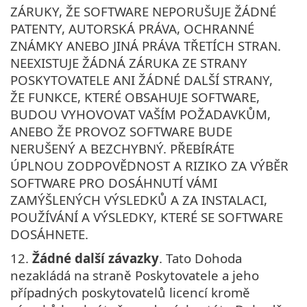
ZÁRUKY, ŽE SOFTWARE NEPORUŠUJE ŽÁDNÉ
PATENTY, AUTORSKÁ PRÁVA, OCHRANNÉ
ZNÁMKY ANEBO JINÁ PRÁVA TŘETÍCH STRAN.
NEEXISTUJE ŽÁDNÁ ZÁRUKA ZE STRANY
POSKYTOVATELE ANI ŽÁDNÉ DALŠÍ STRANY,
ŽE FUNKCE, KTERÉ OBSAHUJE SOFTWARE,
BUDOU VYHOVOVAT VAŠÍM POŽADAVKŮM,
ANEBO ŽE PROVOZ SOFTWARE BUDE
NERUŠENÝ A BEZCHYBNÝ. PŘEBÍRÁTE
ÚPLNOU ZODPOVĚDNOST A RIZIKO ZA VÝBĚR
SOFTWARE PRO DOSÁHNUTÍ VÁMI
ZAMÝŠLENÝCH VÝSLEDKŮ A ZA INSTALACI,
POUŽÍVÁNÍ A VÝSLEDKY, KTERÉ SE SOFTWARE
DOSÁHNETE.
12.
Žádné další závazky
. Tato Dohoda
nezakládá na straně Poskytovatele a jeho
případných poskytovatelů licencí kromě