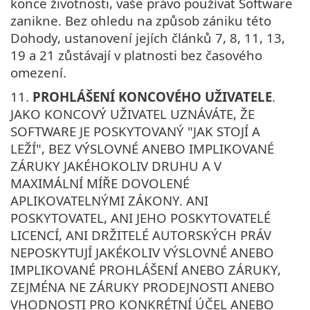
konce životnosti, vaše právo používat Software
zanikne. Bez ohledu na způsob zániku této
Dohody, ustanovení jejích článků 7, 8, 11, 13,
19 a 21 zůstávají v platnosti bez časového
omezení.
11.
PROHLÁŠENÍ KONCOVÉHO UŽIVATELE
.
JAKO KONCOVÝ UŽIVATEL UZNÁVÁTE, ŽE
SOFTWARE JE POSKYTOVANÝ "JAK STOJÍ A
LEŽÍ", BEZ VÝSLOVNÉ ANEBO IMPLIKOVANÉ
ZÁRUKY JAKÉHOKOLIV DRUHU A V
MAXIMÁLNÍ MÍŘE DOVOLENÉ
APLIKOVATELNÝMI ZÁKONY. ANI
POSKYTOVATEL, ANI JEHO POSKYTOVATELÉ
LICENCÍ, ANI DRŽITELÉ AUTORSKÝCH PRÁV
NEPOSKYTUJÍ JAKÉKOLIV VÝSLOVNÉ ANEBO
IMPLIKOVANÉ PROHLÁŠENÍ ANEBO ZÁRUKY,
ZEJMÉNA NE ZÁRUKY PRODEJNOSTI ANEBO
VHODNOSTI PRO KONKRÉTNÍ ÚČEL ANEBO