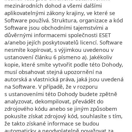
mezinárodních dohod a všemi dalšími
aplikovatelnými zákony krajiny, ve které se
Software používá. Struktura, organizace a kód
Software jsou obchodními tajemstvími a
důvěrnými informacemi společnosti ESET
a/anebo jejích poskytovatelů licencí. Software
nesmíte kopírovat, s výjimkou uvedenou v
ustanovení článku 6 písmeno a). Jakékoliv
kopie, které smíte vytvořit podle této Dohody,
musí obsahovat stejná upozornění na
autorská a vlastnická práva, jaká jsou uvedená
na Software. V případě, že v rozporu
s ustanoveními této Dohody budete zpětně
analyzovat, dekompilovat, převádět do
zdrojového kódu anebo se jiným způsobem
pokusíte získat zdrojový kód, souhlasíte s tím,
že takto získané informace se budou
automaticky a neodvolatelně považovat za