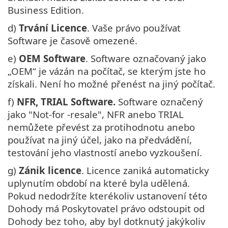
Business Edition.
d)
Trvání Licence
. Vaše právo používat
Software je časově omezené.
e)
OEM Software
. Software označovaný jako
„OEM“ je vázán na počítač, se kterým jste ho
získali. Není ho možné přenést na jiný počítač.
f)
NFR, TRIAL Software.
Software označený
jako "Not-for -resale", NFR anebo TRIAL
nemůžete převést za protihodnotu anebo
používat na jiný účel, jako na předvádění,
testování jeho vlastností anebo vyzkoušení.
g)
Zánik licence
. Licence zaniká automaticky
uplynutím období na které byla udělená.
Pokud nedodržíte kterékoliv ustanovení této
Dohody má Poskytovatel právo odstoupit od
Dohody bez toho, aby byl dotknutý jakýkoliv