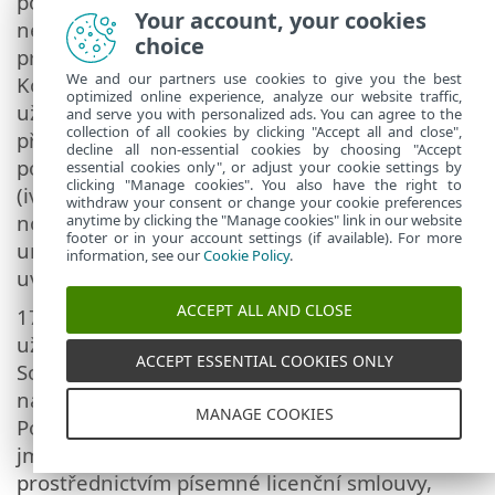
podmínky, že (i) původní Koncový uživatel si
Your account, your cookies
neponechá žádnou kopii Software, (ii) převod
choice
práv musí být přímý, tedy z původního
We and our partners use cookies to give you the best
Koncového uživatele na nového Koncového
optimized online experience, analyze our website traffic,
uživatele, (iii) nový Koncový uživatel musí
and serve you with personalized ads. You can agree to the
collection of all cookies by clicking "Accept all and close",
přebrat všechna práva a povinnosti, které má
decline all non-essential cookies by choosing "Accept
podle této Dohody původní Koncový uživatel
essential cookies only", or adjust your cookie settings by
clicking "Manage cookies". You also have the right to
(iv) původní Koncový uživatel musí odevzdat
withdraw your consent or change your cookie preferences
novému Koncovému uživateli doklady
anytime by clicking the "Manage cookies" link in our website
footer or in your account settings (if available). For more
umožňující ověření legality Software jako je
information, see our
Cookie Policy
.
uvedené v článku 17.
ACCEPT ALL AND CLOSE
17.
Ověření pravosti Softwaru.
Koncový
uživatel může prokázat nárok na užívání
ACCEPT ESSENTIAL COOKIES ONLY
Softwaru jedním z následujících způsobů: (i)
na základě certifikátu licence vydaného
MANAGE COOKIES
Poskytovatelem nebo třetí stranou
jmenovanou Poskytovatelem, (ii)
prostřednictvím písemné licenční smlouvy,