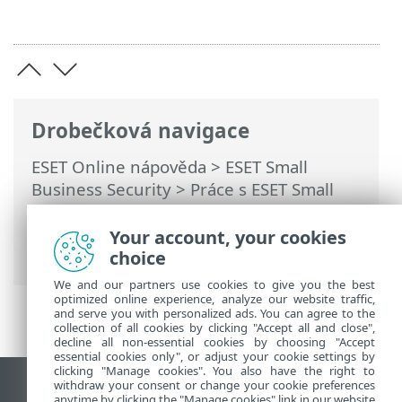
Drobečková navigace
ESET Online nápověda
>
ESET Small
Business Security
>
Práce s ESET Small
Business Security
>
Nástroje
>
Plánovač
>
Dialogová okna – Plánovač > Neprovedení
Your account, your cookies
úlohy
choice
We and our partners use cookies to give you the best
optimized online experience, analyze our website traffic,
and serve you with personalized ads. You can agree to the
collection of all cookies by clicking "Accept all and close",
decline all non-essential cookies by choosing "Accept
essential cookies only", or adjust your cookie settings by
clicking "Manage cookies". You also have the right to
withdraw your consent or change your cookie preferences
Zobrazit verzi pro počítač
anytime by clicking the "Manage cookies" link in our website