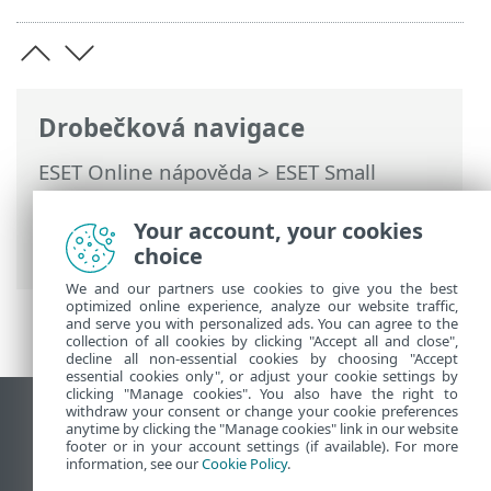
Drobečková navigace
ESET Online nápověda
>
ESET Small
Business Security
>
Práce s ESET Small
Business Security
>
Rozšířená nastavení
Your account, your cookies
>
Kontroly
> Výjimky
choice
We and our partners use cookies to give you the best
optimized online experience, analyze our website traffic,
and serve you with personalized ads. You can agree to the
collection of all cookies by clicking "Accept all and close",
decline all non-essential cookies by choosing "Accept
essential cookies only", or adjust your cookie settings by
clicking "Manage cookies". You also have the right to
withdraw your consent or change your cookie preferences
Zobrazit verzi pro počítač
anytime by clicking the "Manage cookies" link in our website
footer or in your account settings (if available). For more
End of Life
information, see our
Cookie Policy
.
ESET Databáze znalostí