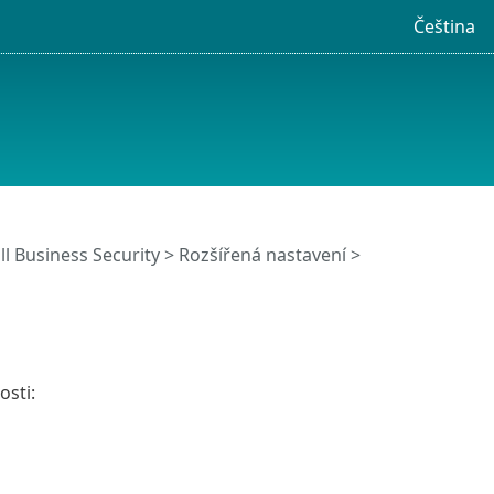
Čeština
l Business Security
>
Rozšířená nastavení
>
osti: