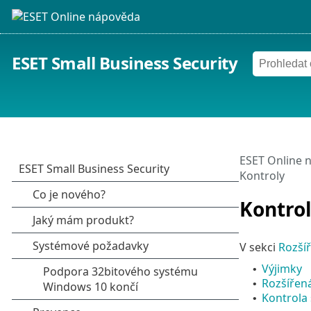
ESET Small Business Security
ESET Online 
Kontroly
Kontro
V sekci
Rozší
Výjimky
•
Rozšířen
•
Kontrola
•