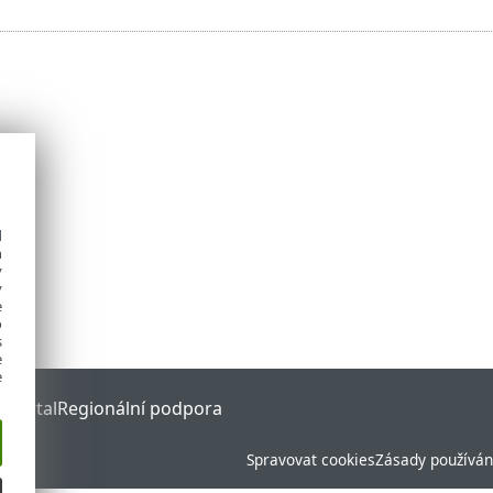
d
h
y
y
e
o
s
e
e
 Portal
Regionální podpora
Spravovat cookies
Zásady používán