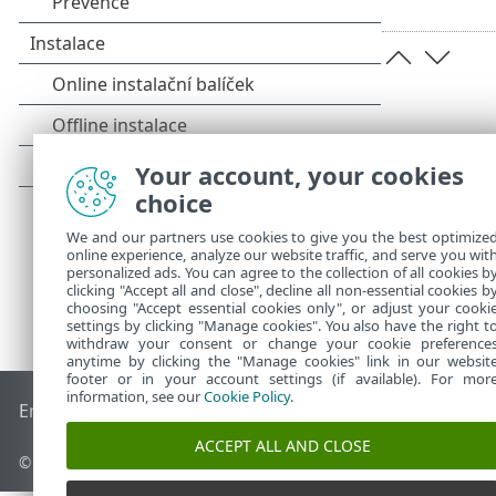
Your account, your cookies
choice
We and our partners use cookies to give you the best optimize
online experience, analyze our website traffic, and serve you wit
personalized ads. You can agree to the collection of all cookies b
clicking "Accept all and close", decline all non-essential cookies b
choosing "Accept essential cookies only", or adjust your cooki
settings by clicking "Manage cookies". You also have the right t
withdraw your consent or change your cookie preference
anytime by clicking the "Manage cookies" link in our websit
footer or in your account settings (if available). For mor
information, see our
Cookie Policy
.
End of Life
ESET Databáze znalostí
ESET Forum
ESET Status
ACCEPT ALL AND CLOSE
© 1992 - 2026 ESET, spol. s r.o. - Všechna práva vyhrazena.