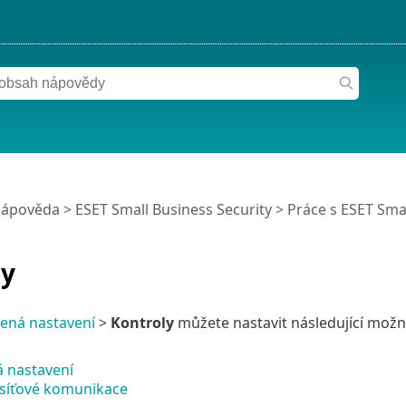
nápověda
>
ESET Small Business Security
>
Práce s ESET Smal
ly
řená nastavení
>
Kontroly
můžete nastavit následující možn
á nastavení
 síťové komunikace