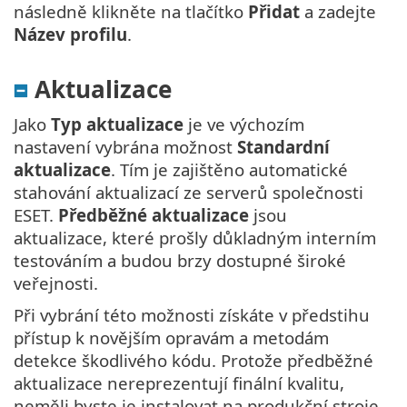
následně klikněte na tlačítko
Přidat
a zadejte
Název profilu
.
Aktualizace
Jako
Typ aktualizace
je ve výchozím
nastavení vybrána možnost
Standardní
aktualizace
. Tím je zajištěno automatické
stahování aktualizací ze serverů společnosti
ESET.
Předběžné aktualizace
jsou
aktualizace, které prošly důkladným interním
testováním a budou brzy dostupné široké
veřejnosti.
Při vybrání této možnosti získáte v předstihu
přístup k novějším opravám a metodám
detekce škodlivého kódu. Protože předběžné
aktualizace nereprezentují finální kvalitu,
neměli byste je instalovat na produkční stroje