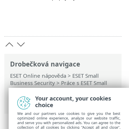
Drobečková navigace
ESET Online nápověda
>
ESET Small
Business Security
>
Práce s ESET Small
Business Security
>
Rozšířená nastavení
>
Ochrany
>
Správa zařízení
> Editor
Your account, your cookies
pravidel ve správě zařízení
choice
We and our partners use cookies to give you the best
optimized online experience, analyze our website traffic,
and serve you with personalized ads. You can agree to the
collection of all cookies by clicking "Accept all and close",