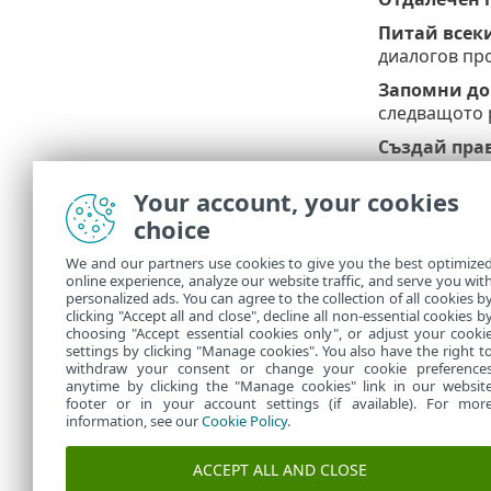
Питай всеки
диалогов про
Запомни до
следващото 
Създай прав
на комуникац
свърже отно
Your account, your cookies
choice
Разреши
– р
Откажи
– за
We and our partners use cookies to give you the best optimize
online experience, analyze our website traffic, and serve you wit
Редактиран
personalized ads. You can agree to the collection of all cookies b
правила за 
clicking "Accept all and close", decline all non-essential cookies b
choosing "Accept essential cookies only", or adjust your cooki
settings by clicking "Manage cookies". You also have the right t
withdraw your consent or change your cookie preference
anytime by clicking the "Manage cookies" link in our websit
footer or in your account settings (if available). For mor
information, see our
Cookie Policy
.
ACCEPT ALL AND CLOSE