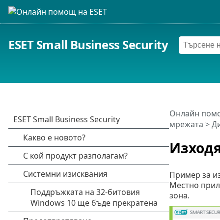
ESET Small Business Security
Онлайн помо
мрежата
> Д
Изход
Пример за и
Местно прило
зона.