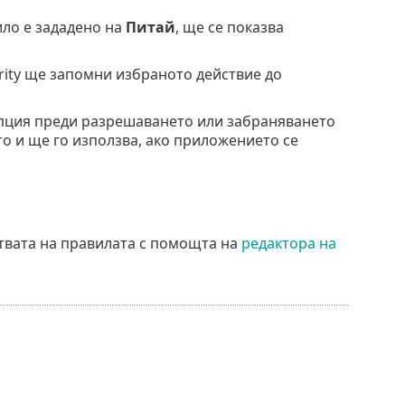
ило е зададено на
Питай
, ще се показва
urity ще запомни избраното действие до
опция преди разрешаването или забраняването
то и ще го използва, ако приложението се
твата на правилата с помощта на
редактора на