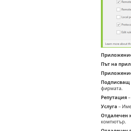
Приложени
Път на при
Приложение 
Подписващ
фирмата.
Репутация
–
Услуга
– Име
Отдалечен 
компютър.
Отдалечен 