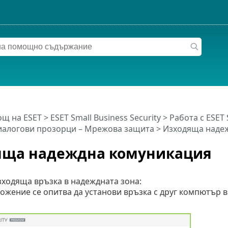
щ на ESET
>
ESET Small Business Security
>
Работа с ESET 
иалогови прозорци – Мрежова защита > Изходяща наде
яща надеждна комуникация
зходяща връзка в надеждната зона:
жение се опитва да установи връзка с друг компютър в