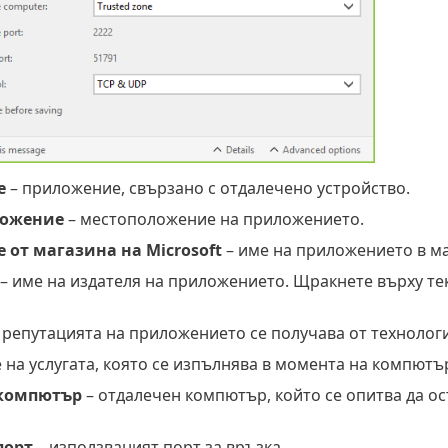
е
– приложение, свързано с отдалечено устройство.
ложение
– местоположение на приложението.
от магазина на Microsoft
– име на приложението в ма
– име на издателя на приложението. Щракнете върху тек
 репутацията на приложението се получава от технологи
 на услугата, която се изпълнява в момента на компютър
компютър
– отдалечен компютър, който се опитва да о
порт
– използваният порт за връзка.