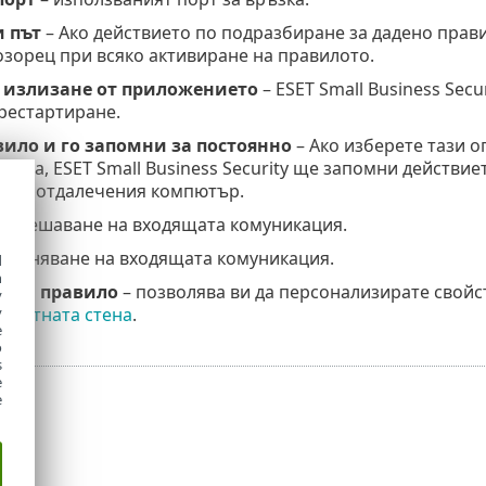
 път
– Ако действието по подразбиране за дадено прав
зорец при всяко активиране на правилото.
 излизане от приложението
– ESET Small Business Sec
рестартиране.
ило и го запомни за постоянно
– Ако изберете тази 
ията, ESET Small Business Security ще запомни действие
во с отдалечения компютър.
азрешаване на входящата комуникация.
браняване на входящата комуникация.
d
h
е на правило
– позволява ви да персонализирате свойс
y
защитната стена
.
y
e
o
s
e
e