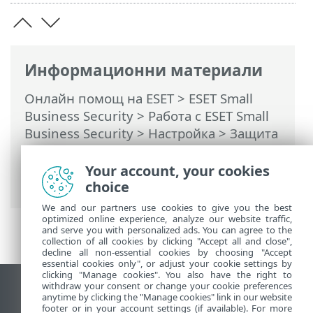
Информационни материали
Онлайн помощ на ESET
>
ESET Small
Business Security
>
Работа с ESET Small
Business Security
>
Настройка
>
Защита
на мрежата
> Диалогови прозорци –
Мрежова защита > Входяща надеждна
Your account, your cookies
комуникация
choice
We and our partners use cookies to give you the best
optimized online experience, analyze our website traffic,
and serve you with personalized ads. You can agree to the
collection of all cookies by clicking "Accept all and close",
decline all non-essential cookies by choosing "Accept
essential cookies only", or adjust your cookie settings by
clicking "Manage cookies". You also have the right to
withdraw your consent or change your cookie preferences
Преглед на настолна версия на сайт
anytime by clicking the "Manage cookies" link in our website
footer or in your account settings (if available). For more
End of Life