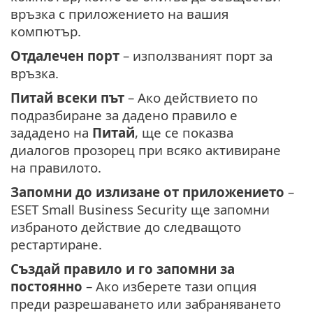
връзка с приложението на вашия
компютър.
Отдалечен порт
– използваният порт за
връзка.
Питай всеки път
– Ако действието по
подразбиране за дадено правило е
зададено на
Питай
, ще се показва
диалогов прозорец при всяко активиране
на правилото.
Запомни до излизане от приложението
–
ESET Small Business Security ще запомни
избраното действие до следващото
рестартиране.
Създай правило и го запомни за
постоянно
– Ако изберете тази опция
преди разрешаването или забраняването