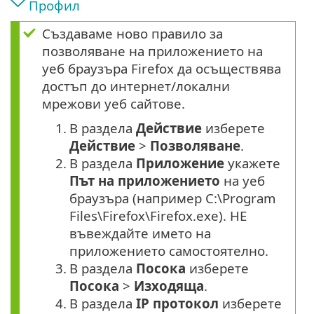
Профил
Създаваме ново правило за
позволяване на приложението на
уеб браузъра Firefox да осъществява
достъп до интернет/локални
мрежови уеб сайтове.
1.
В раздела
Действие
изберете
Действие
>
Позволяване
.
2.
В раздела
Приложение
укажете
Път на приложението
на уеб
браузъра (например C:\Program
Files\Firefox\Firefox.exe). НЕ
въвеждайте името на
приложението самостоятелно.
3.
В раздела
Посока
изберете
Посока
>
Изходяща
.
4.
В раздела
IP протокол
изберете