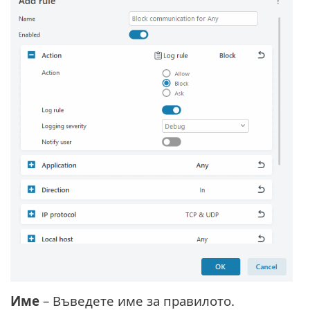
Име
– Въведете име за правилото.