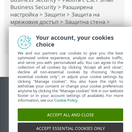
Business Security
>
Разширена
настройка
>
Защити
>
Защита на
мрежовия достъп
>
Защитна стена
>
Правила за защитната стена
>
Добавяне и редактиране на правила на
Your account, your cookies
защитната стена
choice
We and our partners use cookies to give you the best
optimized online experience, analyze our website traffic,
and serve you with personalized ads. You can agree to the
collection of all cookies by clicking "Accept all and close",
decline all non-essential cookies by choosing "Accept
essential cookies only", or adjust your cookie settings by
clicking "Manage cookies". You also have the right to
withdraw your consent or change your cookie preferences
Преглед на настолна версия на сайт
anytime by clicking the "Manage cookies" link in our website
footer or in your account settings (if available). For more
End of Life
information, see our
Cookie Policy
.
База със знания на ESET
Форум на ESET
ACCEPT ALL AND CLOSE
ESET Status Portal
Регионална поддръжка
ACCEPT ESSENTIAL COOKIES ONLY