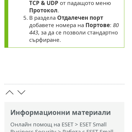
TCP & UDP
от падащото меню
Протокол
.
5.
В раздела
Отдалечен порт
добавете номера на
Портове
:
80
443
, за да се позволи стандартно
сърфиране.
Информационни материали
Онлайн помощ на ESET
>
ESET Small
Business Security
>
Работа с ESET Small